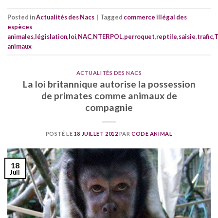
Posted in
Actualités des Nacs
|
Tagged
commerce illégal des
espèces
animales
,
législation
,
loi
,
NAC
,
NTERPOL
,
perroquet
,
reptile
,
saisie
,
trafic
,
T
animaux
ACTUALITÉS DES NACS
La loi britannique autorise la possession
de primates comme animaux de
compagnie
POSTÉ LE
18 JUILLET 2012
PAR
CODE ANIMAL
18
Juil