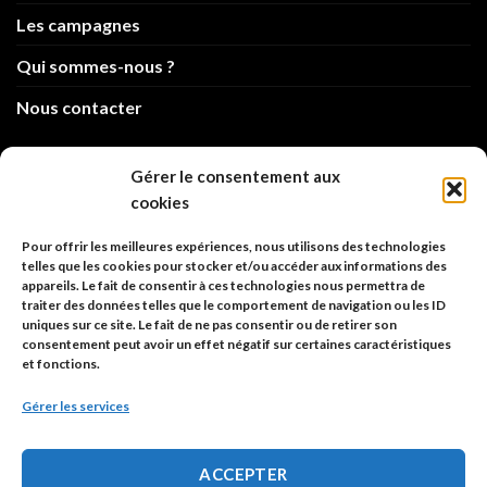
Les campagnes
Qui sommes-nous ?
Nous contacter
info@code-animal.com
Gérer le consentement aux
cookies
06 14 82 21 84
Pour offrir les meilleures expériences, nous utilisons des technologies
Code Animal
telles que les cookies pour stocker et/ou accéder aux informations des
appareils. Le fait de consentir à ces technologies nous permettra de
26, rue principale
traiter des données telles que le comportement de navigation ou les ID
67480 Roppenheim
uniques sur ce site. Le fait de ne pas consentir ou de retirer son
consentement peut avoir un effet négatif sur certaines caractéristiques
et fonctions.
Adresse à utiliser pour les envois en AR.
Gérer les services
SIREN: 753 018 746 00010
ACCEPTER