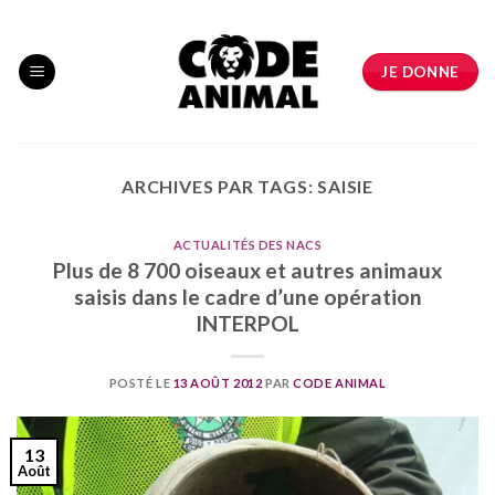
Skip
to
content
JE DONNE
ARCHIVES PAR TAGS:
SAISIE
ACTUALITÉS DES NACS
Plus de 8 700 oiseaux et autres animaux
saisis dans le cadre d’une opération
INTERPOL
POSTÉ LE
13 AOÛT 2012
PAR
CODE ANIMAL
13
Août