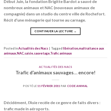
Début Juin, la fondation Brigitte Bardot a sauvé de
nombreux animaux et NAC (nouveaux animaux de
compagnie) dans un studio du centre ville de Rochefort.
Récit d’une ménagerie qui tourne au carnage.
CONTINUER LA LECTURE
→
Posted in
Actualités des Nacs
|
Tagged
libération
,
maltraitance aux
animaux
,
NAC
,
saisie
,
sauvetage
,
Trafic animaux
ACTUALITÉS DES NACS
Trafic d’animaux sauvages… encore!
POSTÉ LE
11 FÉVRIER 2011
PAR
CODE ANIMAL
Décidément, l’Asie recèle de ce genre de faits divers :
trafic made in aéroports.