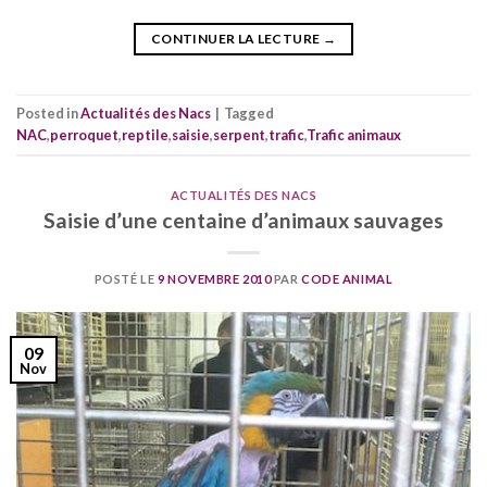
CONTINUER LA LECTURE
→
Posted in
Actualités des Nacs
|
Tagged
NAC
,
perroquet
,
reptile
,
saisie
,
serpent
,
trafic
,
Trafic animaux
ACTUALITÉS DES NACS
Saisie d’une centaine d’animaux sauvages
POSTÉ LE
9 NOVEMBRE 2010
PAR
CODE ANIMAL
09
Nov