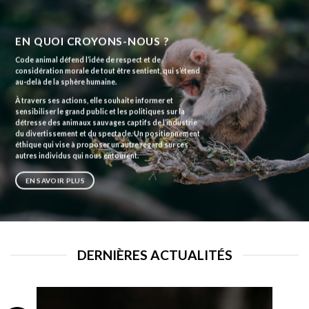
EN QUOI CROYONS-NOUS ?
Code animal défend l’idée de respect et de
considération morale de tout être sentient, qui s’étend
au-delà de la sphère humaine.
À travers ses actions, elle souhaite informer et
sensibiliser le grand public et les politiques sur la
détresse des animaux sauvages captifs de l’industrie
du divertissement et du spectacle. Un positionnement
éthique qui vise à proposer un autre regard sur ces
autres individus qui nous entourent.
EN SAVOIR PLUS
DERNIÈRES ACTUALITÉS