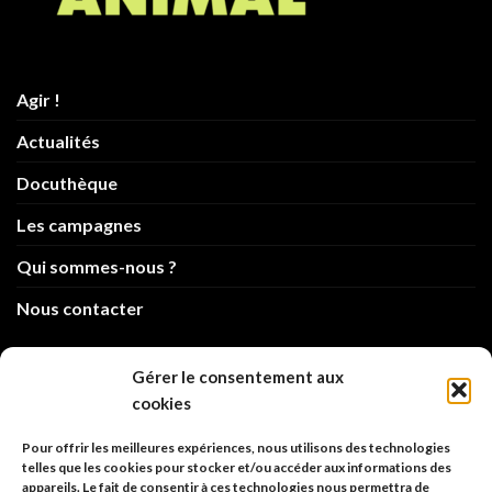
Agir !
Actualités
Docuthèque
Les campagnes
Qui sommes-nous ?
Nous contacter
Gérer le consentement aux
cookies
info@code-animal.com
Pour offrir les meilleures expériences, nous utilisons des technologies
06 14 82 21 84
telles que les cookies pour stocker et/ou accéder aux informations des
appareils. Le fait de consentir à ces technologies nous permettra de