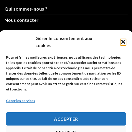
Qui sommes-nous ?
Nous contacter
info@code-animal.com
Gérer le consentement aux
cookies
06 14 82 21 84
Pour offrir les meilleures expériences, nous utilisons des technologies
Code Animal
telles que les cookies pour stocker et/ou accéder aux informations des
appareils. Le fait de consentir à ces technologies nous permettra de
26, rue principale
traiter des données telles que le comportement de navigation ou les ID
67480 Roppenheim
uniques sur ce site. Le fait de ne pas consentir ou de retirer son
consentement peut avoir un effet négatif sur certaines caractéristiques
et fonctions.
Adresse à utiliser pour les envois en AR.
Gérer les services
SIREN: 753 018 746 00010
ACCEPTER
Politique de confidentialité