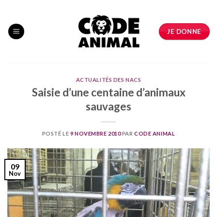
Skip
to
content
JE DONNE
ACTUALITÉS DES NACS
Saisie d’une centaine d’animaux
sauvages
POSTÉ LE
9 NOVEMBRE 2010
PAR
CODE ANIMAL
09
Nov