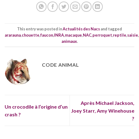
This entry was posted in
Actualités des Nacs
and tagged
ararauna
,
chouette
,
faucon
,
INRA
,
macaque
,
NAC
,
perroquet
,
reptile
,
saisie
,
animaux
.
CODE ANIMAL
Après Michael Jackson,
Un crocodile à l’origine d’un
Joey Starr, Amy Winehouse
crash ?
?