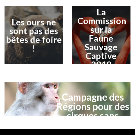
de cirque
La
Commission
Les ours ne
SIGNER LA PÉTITION
sur la
sont pas des
EN SAVOIR PLUS
Faune
bêtes de foire
Sauvage
!
Captive
2019
Campagne des
Régions pour des
cirques sans
animaux