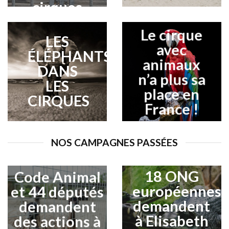
cirques
Le cirque
LES
avec
ÉLÉPHANTS
animaux
DANS
n’a plus sa
LES
place en
CIRQUES
France !
NOS CAMPAGNES PASSÉES
18 ONG
Code Animal
européennes
et 44 députés
demandent
demandent
à Elisabeth
des actions à