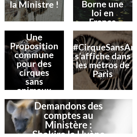
Borne une
la Ministre !
loi en
France
Une
Proposition
#CirqueSansAn
commune
s’affiche dans
pour des
les métros de
cirques
Paris
sans
animaux
Demandons des
comptes au
Ministère :
Shakira la Hyène