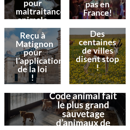
pour
pas en
maltraitance
France!
animale
!
Des
Reçu à
centaines
Matignon
de villes
pour
disent stop
l’application
!
de la loi
!
Code animal fait
le plus grand
sauvetage
d’animaux de