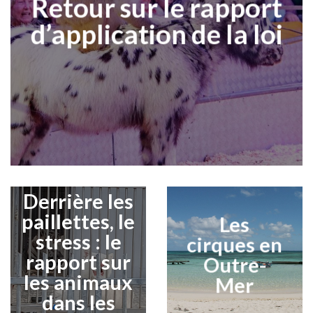
Retour sur le rapport
d’application de la loi
Derrière les
paillettes, le
Les
stress : le
cirques en
rapport sur
Outre-
les animaux
Mer
dans les