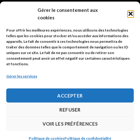
info@code-animal.com
Gérer le consentement aux
cookies
06 14 82 21 84
Pour offrir les meilleures expériences, nous utilisons des technologies
Code Animal
telles que les cookies pour stocker et/ou accéder aux informations des
appareils. Le fait de consentir à ces technologies nous permettra de
26, rue principale
traiter des données telles que le comportement de navigation ou les ID
67480 Roppenheim
uniques sur ce site. Le fait de ne pas consentir ou de retirer son
consentement peut avoir un effet négatif sur certaines caractéristiques
et fonctions.
Adresse à utiliser pour les envois en AR.
Gérer les services
SIREN: 753 018 746 00010
ACCEPTER
Politique de confidentialité
REFUSER
Mentions légales
VOIR LES PRÉFÉRENCES
Politique de cookies
Politique de confidentialité