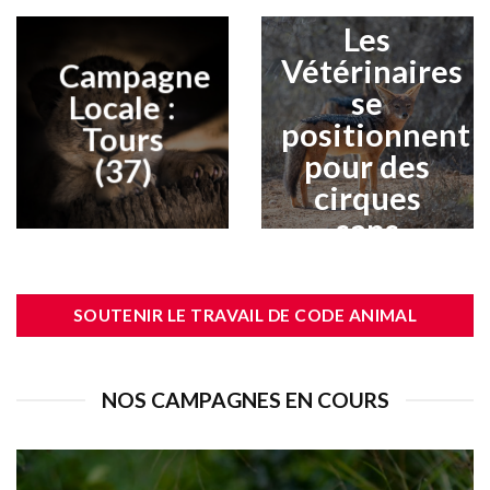
cirque !
Les
Vétérinaires
Campagne
se
Locale :
positionnent
Tours
pour des
(37)
cirques
sans
animaux
SOUTENIR LE TRAVAIL DE CODE ANIMAL
NOS CAMPAGNES EN COURS