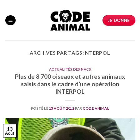
Skip
to
content
JE DONNE
ARCHIVES PAR TAGS:
NTERPOL
ACTUALITÉS DES NACS
Plus de 8 700 oiseaux et autres animaux
saisis dans le cadre d’une opération
INTERPOL
POSTÉ LE
13 AOÛT 2012
PAR
CODE ANIMAL
13
Août