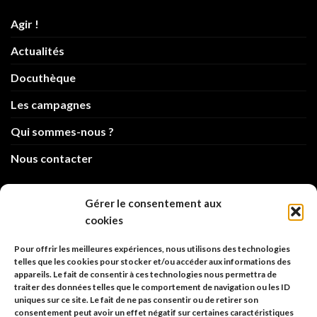
Agir !
Actualités
Docuthèque
Les campagnes
Qui sommes-nous ?
Nous contacter
info@code-animal.com
Gérer le consentement aux
cookies
06 14 82 21 84
Pour offrir les meilleures expériences, nous utilisons des technologies
Code Animal
telles que les cookies pour stocker et/ou accéder aux informations des
appareils. Le fait de consentir à ces technologies nous permettra de
26, rue principale
traiter des données telles que le comportement de navigation ou les ID
67480 Roppenheim
uniques sur ce site. Le fait de ne pas consentir ou de retirer son
consentement peut avoir un effet négatif sur certaines caractéristiques