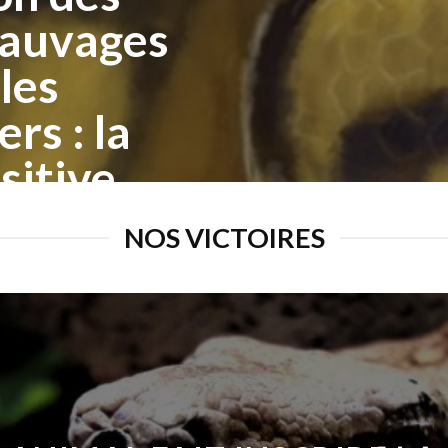
sauvages
les
ers : la
sitive
NOS VICTOIRES
PÉTITION