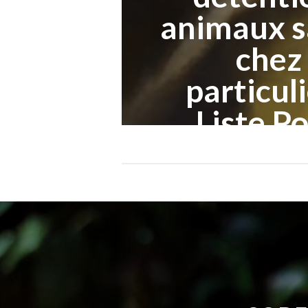
animaux 
chez 
particuli
Liste Po
SIGNEZ LA 