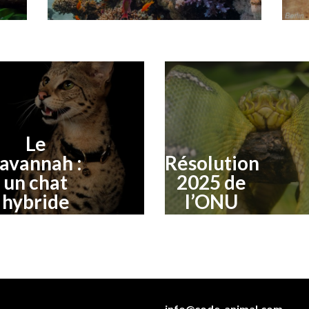
Le
avannah :
Résolution
un chat
2025 de
hybride
l’ONU
info@code-animal.com