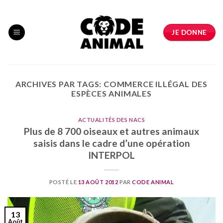
Skip
to
content
JE DONNE
ARCHIVES PAR TAGS:
COMMERCE ILLÉGAL DES
ESPÈCES ANIMALES
ACTUALITÉS DES NACS
Plus de 8 700 oiseaux et autres animaux
saisis dans le cadre d’une opération
INTERPOL
POSTÉ LE
13 AOÛT 2012
PAR
CODE ANIMAL
13
Août