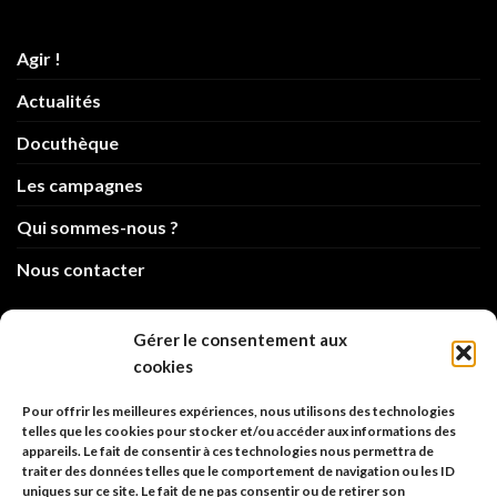
Agir !
Actualités
Docuthèque
Les campagnes
Qui sommes-nous ?
Nous contacter
info@code-animal.com
Gérer le consentement aux
cookies
06 14 82 21 84
Pour offrir les meilleures expériences, nous utilisons des technologies
Code Animal
telles que les cookies pour stocker et/ou accéder aux informations des
appareils. Le fait de consentir à ces technologies nous permettra de
26, rue principale
traiter des données telles que le comportement de navigation ou les ID
67480 Roppenheim
uniques sur ce site. Le fait de ne pas consentir ou de retirer son