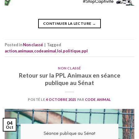
CONTINUER LA LECTURE
→
Posted in
Non classé
|
Tagged
action
,
animaux
,
codeanimal
,
loi
,
politique
,
ppl
NON CLASSÉ
Retour sur la PPL Animaux en séance
publique au Sénat
POSTÉ LE
4 OCTOBRE 2021
PAR
CODE ANIMAL
04
Oct