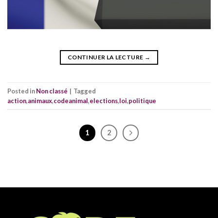
CONTINUER LA LECTURE
→
Posted in
Non classé
|
Tagged
action
,
animaux
,
codeanimal
,
elections
,
loi
,
politique
1
2