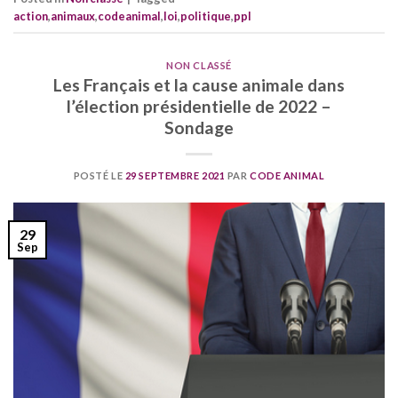
action
,
animaux
,
codeanimal
,
loi
,
politique
,
ppl
NON CLASSÉ
Les Français et la cause animale dans
l’élection présidentielle de 2022 –
Sondage
POSTÉ LE
29 SEPTEMBRE 2021
PAR
CODE ANIMAL
29
Sep