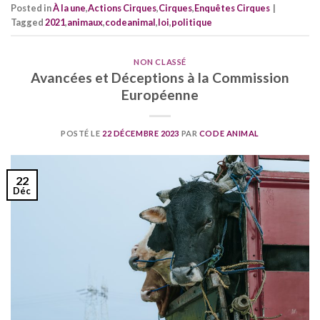
Posted in
À la une
,
Actions Cirques
,
Cirques
,
Enquêtes Cirques
|
Tagged
2021
,
animaux
,
codeanimal
,
loi
,
politique
NON CLASSÉ
Avancées et Déceptions à la Commission
Européenne
POSTÉ LE
22 DÉCEMBRE 2023
PAR
CODE ANIMAL
22
Déc