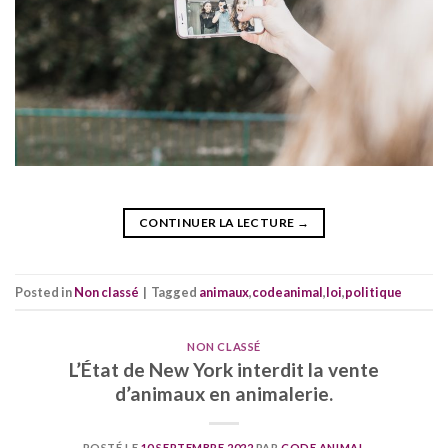
CONTINUER LA LECTURE
→
Posted in
Non classé
|
Tagged
animaux
,
codeanimal
,
loi
,
politique
NON CLASSÉ
L’État de New York interdit la vente
d’animaux en animalerie.
POSTÉ LE
10 SEPTEMBRE 2022
PAR
CODE ANIMAL