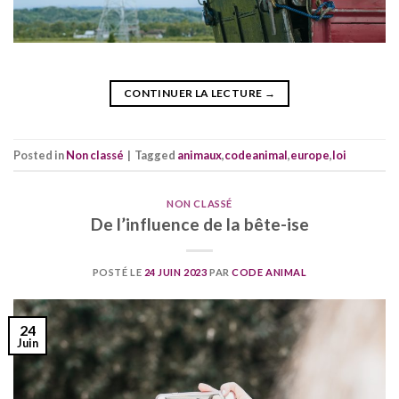
CONTINUER LA LECTURE
→
Posted in
Non classé
|
Tagged
animaux
,
codeanimal
,
europe
,
loi
NON CLASSÉ
De l’influence de la bête-ise
POSTÉ LE
24 JUIN 2023
PAR
CODE ANIMAL
24
Juin