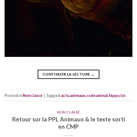
CONTINUER LA LECTURE
→
Posted in
Non classé
|
Tagged
actu
,
animaux
,
codeanimal
,
hippo
,
loi
NON CLASSÉ
Retour sur la PPL Animaux & le texte sorti
en CMP