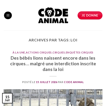
Skip
to
content
JE DONNE
ARCHIVES PAR TAGS:
LOI
À LA UNE
,
ACTIONS CIRQUES
,
CIRQUES
,
ENQUÊTES CIRQUES
Des bébés lions naissent encore dans les
cirques… malgré une interdiction inscrite
dans la loi
POSTÉ LE
15 JUILLET 2026
PAR
CODE ANIMAL
15
Juil