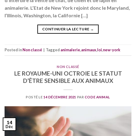
d’interdire la vente de chat, de chien et de lapin en
animalerie. L’Etat de New York rejoint donc le Maryland,
l’Illinois, Washington, la Californie […]
CONTINUER LA LECTURE
→
Posted in
Non classé
|
Tagged
animalerie
,
animaux
,
loi
,
new-york
NON CLASSÉ
LE ROYAUME-UNI OCTROIE LE STATUT
D’ÊTRE SENSIBLE AUX ANIMAUX
POSTÉ LE
14 DÉCEMBRE 2021
PAR
CODE ANIMAL
14
Déc