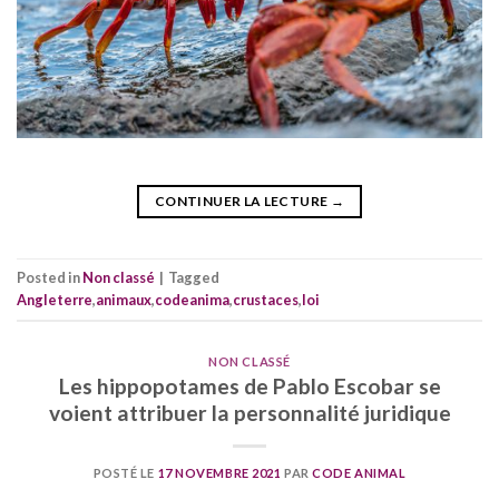
CONTINUER LA LECTURE
→
Posted in
Non classé
|
Tagged
Angleterre
,
animaux
,
codeanima
,
crustaces
,
loi
NON CLASSÉ
Les hippopotames de Pablo Escobar se
voient attribuer la personnalité juridique
POSTÉ LE
17 NOVEMBRE 2021
PAR
CODE ANIMAL