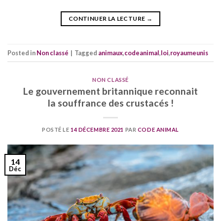
CONTINUER LA LECTURE
→
Posted in
Non classé
|
Tagged
animaux
,
codeanimal
,
loi
,
royaumeunis
NON CLASSÉ
Le gouvernement britannique reconnait
la souffrance des crustacés !
POSTÉ LE
14 DÉCEMBRE 2021
PAR
CODE ANIMAL
14
Déc