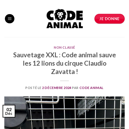
Skip
to
content
JE DONNE
NON CLASSÉ
Sauvetage XXL : Code animal sauve
les 12 lions du cirque Claudio
Zavatta !
POSTÉ LE
2 DÉCEMBRE 2024
PAR
CODE ANIMAL
02
Déc