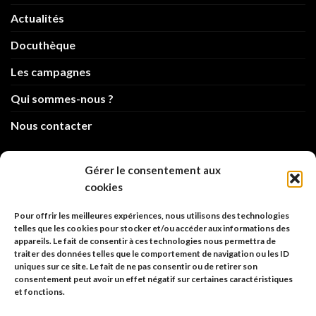
Actualités
Docuthèque
Les campagnes
Qui sommes-nous ?
Nous contacter
info@code-animal.com
Gérer le consentement aux
cookies
06 14 82 21 84
Pour offrir les meilleures expériences, nous utilisons des technologies
Code Animal
telles que les cookies pour stocker et/ou accéder aux informations des
appareils. Le fait de consentir à ces technologies nous permettra de
26, rue principale
traiter des données telles que le comportement de navigation ou les ID
67480 Roppenheim
uniques sur ce site. Le fait de ne pas consentir ou de retirer son
consentement peut avoir un effet négatif sur certaines caractéristiques
et fonctions.
Adresse à utiliser pour les envois en AR.