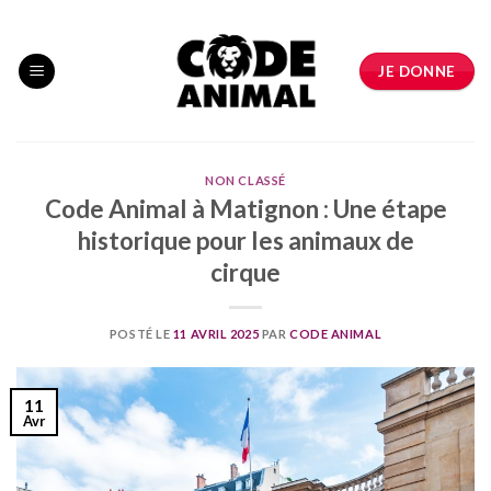
Skip
to
content
JE DONNE
NON CLASSÉ
Code Animal à Matignon : Une étape
historique pour les animaux de
cirque
POSTÉ LE
11 AVRIL 2025
PAR
CODE ANIMAL
11
Avr