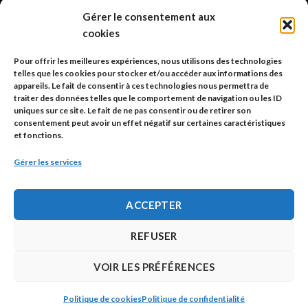
info@code-animal.com
Gérer le consentement aux
cookies
06 14 82 21 84
Pour offrir les meilleures expériences, nous utilisons des technologies
Code Animal
telles que les cookies pour stocker et/ou accéder aux informations des
appareils. Le fait de consentir à ces technologies nous permettra de
26, rue principale
traiter des données telles que le comportement de navigation ou les ID
67480 Roppenheim
uniques sur ce site. Le fait de ne pas consentir ou de retirer son
consentement peut avoir un effet négatif sur certaines caractéristiques
et fonctions.
Adresse à utiliser pour les envois en AR.
Gérer les services
SIREN: 753 018 746 00010
ACCEPTER
Politique de confidentialité
REFUSER
Mentions légales
VOIR LES PRÉFÉRENCES
Politique de cookies
Politique de confidentialité
Copyright 2026 ©
Code Animal