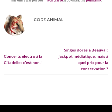
This entry was posted in
Non classé
. Bookmark the
permalink
.
CODE ANIMAL
Singes dorés à Beauval :
Concerts électro à la
jackpot médiatique, mais à
Citadelle : c’est non !
quel prix pour la
conservation ?