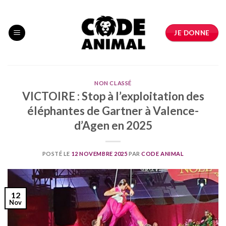
Skip
to
content
JE DONNE
NON CLASSÉ
VICTOIRE : Stop à l’exploitation des
éléphantes de Gartner à Valence-
d’Agen en 2025
POSTÉ LE
12 NOVEMBRE 2025
PAR
CODE ANIMAL
12
Nov