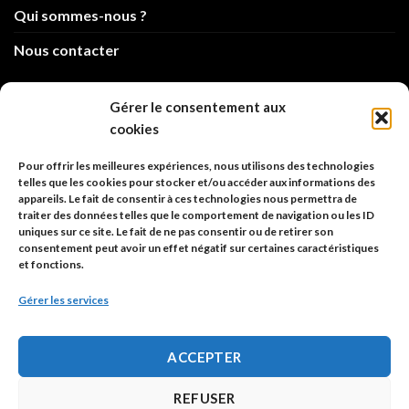
Qui sommes-nous ?
Nous contacter
info@code-animal.com
Gérer le consentement aux
cookies
06 14 82 21 84
Pour offrir les meilleures expériences, nous utilisons des technologies
Code Animal
telles que les cookies pour stocker et/ou accéder aux informations des
appareils. Le fait de consentir à ces technologies nous permettra de
26, rue principale
traiter des données telles que le comportement de navigation ou les ID
67480 Roppenheim
uniques sur ce site. Le fait de ne pas consentir ou de retirer son
consentement peut avoir un effet négatif sur certaines caractéristiques
et fonctions.
Adresse à utiliser pour les envois en AR.
Gérer les services
SIREN: 753 018 746 00010
ACCEPTER
Politique de confidentialité
REFUSER