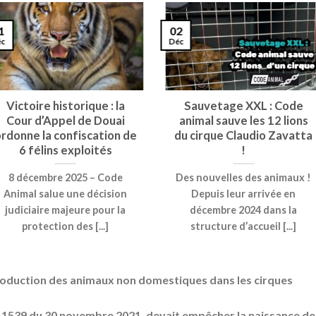
1
02
éc
Déc
Victoire historique : la
Sauvetage XXL : Code
Cour d’Appel de Douai
animal sauve les 12 lions
rdonne la confiscation de
du cirque Claudio Zavatta
6 félins exploités
!
8 décembre 2025 – Code
Des nouvelles des animaux !
Animal salue une décision
Depuis leur arrivée en
judiciaire majeure pour la
décembre 2024 dans la
protection des [...]
structure d’accueil [...]
roduction des animaux non domestiques dans les cirques
1-1539 du 30 novembre 2021
, devait empêcher la naissance de