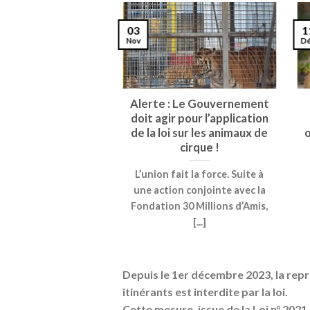
03
1
Nov
D
Alerte : Le Gouvernement
doit agir pour l’application
de la loi sur les animaux de
o
cirque !
L’union fait la force. Suite à
une action conjointe avec la
Fondation 30 Millions d’Amis,
[...]
Depuis le 1er décembre 2023, la rep
itinérants est
interdite par la loi
.
Cette mesure, issue de la
Loi n° 202