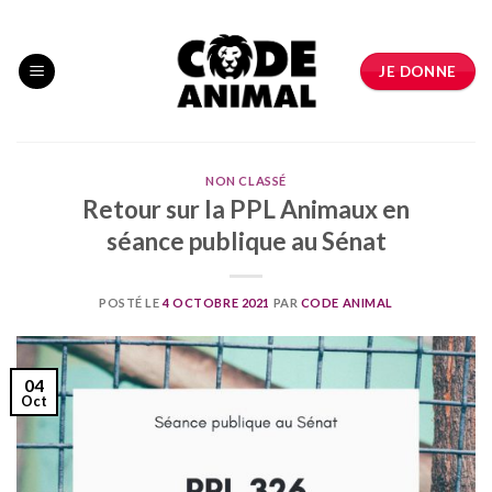
Skip
to
content
JE DONNE
NON CLASSÉ
Retour sur la PPL Animaux en
séance publique au Sénat
POSTÉ LE
4 OCTOBRE 2021
PAR
CODE ANIMAL
04
Oct