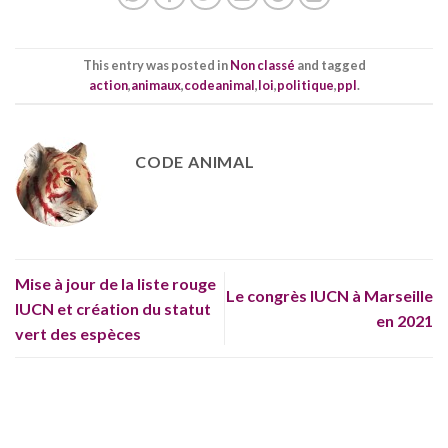
This entry was posted in
Non classé
and tagged
action
,
animaux
,
codeanimal
,
loi
,
politique
,
ppl
.
CODE ANIMAL
Mise à jour de la liste rouge
Le congrès IUCN à Marseille
IUCN et création du statut
en 2021
vert des espèces