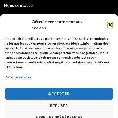
Nous contacter
info@code-animal.com
Gérer le consentement aux
cookies
06 14 82 21 84
Pour offrir les meilleures expériences, nous utilisons des technologies
Code Animal
telles que les cookies pour stocker et/ou accéder aux informations des
appareils. Le fait de consentir à ces technologies nous permettra de
26, rue principale
traiter des données telles que le comportement de navigation ou les ID
67480 Roppenheim
uniques sur ce site. Le fait de ne pas consentir ou de retirer son
consentement peut avoir un effet négatif sur certaines caractéristiques
et fonctions.
Adresse à utiliser pour les envois en AR.
Gérer les services
SIREN: 753 018 746 00010
ACCEPTER
Politique de confidentialité
REFUSER
Mentions légales
VOIR LES PRÉFÉRENCES