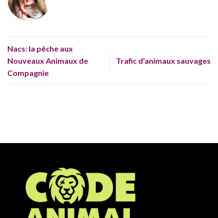
Nacs: la pêche aux
Nouveaux Animaux de
Trafic d’animaux sauvages
Compagnie