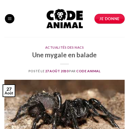
Skip
to
content
JE DONNE
ACTUALITÉS DES NACS
Une mygale en balade
POSTÉ LE
27 AOÛT 2010
PAR
CODE ANIMAL
27
Août