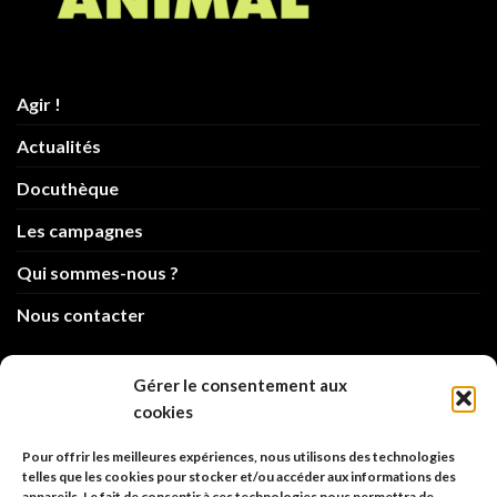
Agir !
Actualités
Docuthèque
Les campagnes
Qui sommes-nous ?
Nous contacter
info@code-animal.com
Gérer le consentement aux
cookies
06 14 82 21 84
Pour offrir les meilleures expériences, nous utilisons des technologies
Code Animal
telles que les cookies pour stocker et/ou accéder aux informations des
appareils. Le fait de consentir à ces technologies nous permettra de