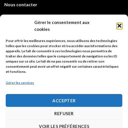
Nous contacter
info@code-animal.com
Gérer le consentement aux
cookies
06 14 82 21 84
Pour offrir les meilleures expériences, nous utilisons des technologies
Code Animal
telles que les cookies pour stocker et/ou accéder aux informations des
appareils. Le fait de consentir à ces technologies nous permettra de
26, rue principale
traiter des données telles que le comportement de navigation ou les ID
67480 Roppenheim
uniques sur ce site. Le fait de ne pas consentir ou de retirer son
consentement peut avoir un effet négatif sur certaines caractéristiques
et fonctions.
Adresse à utiliser pour les envois en AR.
Gérer les services
SIREN: 753 018 746 00010
ACCEPTER
Politique de confidentialité
REFUSER
Mentions légales
VOIR LES PRÉFÉRENCES