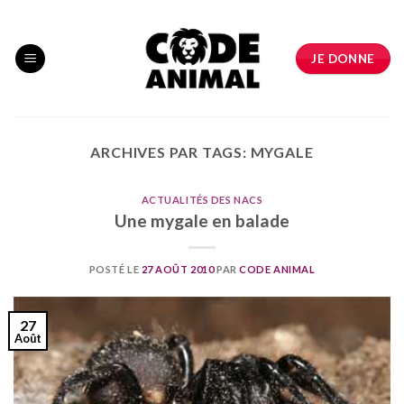
Skip
to
content
JE DONNE
ARCHIVES PAR TAGS:
MYGALE
ACTUALITÉS DES NACS
Une mygale en balade
POSTÉ LE
27 AOÛT 2010
PAR
CODE ANIMAL
27
Août