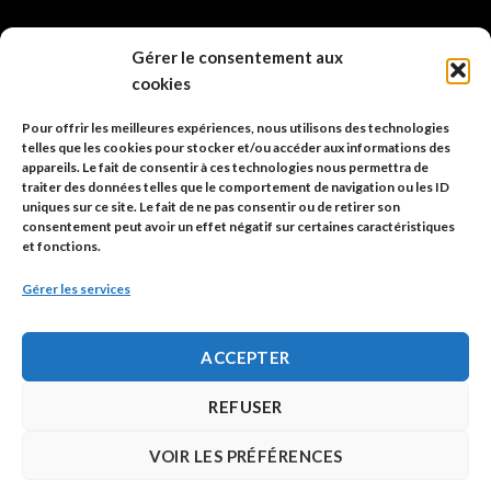
info@code-animal.com
Gérer le consentement aux
cookies
06 14 82 21 84
Pour offrir les meilleures expériences, nous utilisons des technologies
Code Animal
telles que les cookies pour stocker et/ou accéder aux informations des
appareils. Le fait de consentir à ces technologies nous permettra de
26, rue principale
traiter des données telles que le comportement de navigation ou les ID
67480 Roppenheim
uniques sur ce site. Le fait de ne pas consentir ou de retirer son
consentement peut avoir un effet négatif sur certaines caractéristiques
et fonctions.
Adresse à utiliser pour les envois en AR.
Gérer les services
SIREN: 753 018 746 00010
ACCEPTER
Politique de confidentialité
REFUSER
Mentions légales
VOIR LES PRÉFÉRENCES