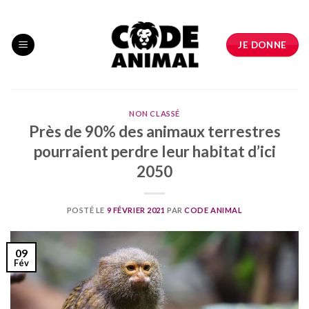
Skip
to
content
JE DONNE
NON CLASSÉ
Près de 90% des animaux terrestres
pourraient perdre leur habitat d’ici
2050
POSTÉ LE
9 FÉVRIER 2021
PAR
CODE ANIMAL
09
Fév