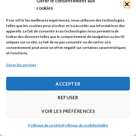
Gérer le consentement aux
En savoir plus:
cookies
Wildlife consumption and conservation awareness in
Pour offrir les meilleures expériences, nous utilisons des technologies
China: A long way to go
telles que les cookies pour stocker et/ou accéder aux informations des
appareils. Le fait de consentir à ces technologies nous permettra de
Recommendations from the Environmental
traiter des données telles que le comportement de navigation ou les ID
uniques sur ce site. Le fait de ne pas consentir ou de retirer son
Investigation Agency regarding revision ofthe Wildlife
consentement peut avoir un effet négatif sur certaines caractéristiques
Protection Law of the People’s Republic of China
(2020)
et fonctions.
Site internet de
Environmental Investigation Agency
Gérer les services
Pourquoi le Coronavirus ne sera pas la dernière
ACCEPTER
pandémie mondiale
REFUSER
VOIR LES PRÉFÉRENCES
Politique de cookies
Politique de confidentialité