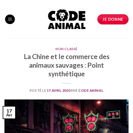
Skip
to
content
JE DONNE
NON CLASSÉ
La Chine et le commerce des
animaux sauvages : Point
synthétique
POSTÉ LE
17 AVRIL 2020
PAR
CODE ANIMAL
17
Avr