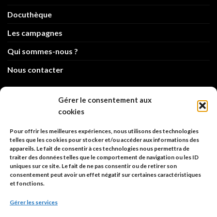
Docuthèque
Les campagnes
Qui sommes-nous ?
Nous contacter
info@code-animal.com
Gérer le consentement aux
cookies
06 14 82 21 84
Pour offrir les meilleures expériences, nous utilisons des technologies
Code Animal
telles que les cookies pour stocker et/ou accéder aux informations des
appareils. Le fait de consentir à ces technologies nous permettra de
26, rue principale
traiter des données telles que le comportement de navigation ou les ID
67480 Roppenheim
uniques sur ce site. Le fait de ne pas consentir ou de retirer son
consentement peut avoir un effet négatif sur certaines caractéristiques
et fonctions.
Adresse à utiliser pour les envois en AR.
Gérer les services
SIREN: 753 018 746 00010