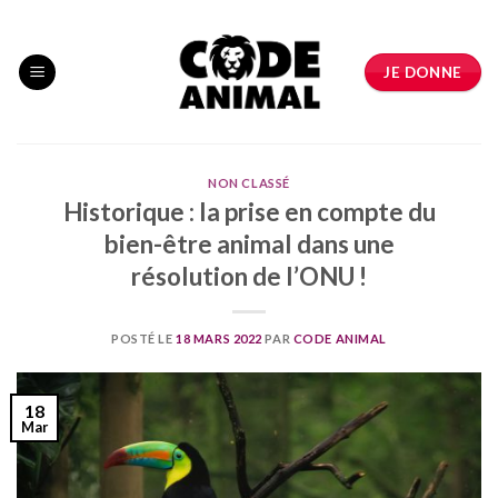
Skip
to
content
JE DONNE
NON CLASSÉ
Historique : la prise en compte du
bien-être animal dans une
résolution de l’ONU !
POSTÉ LE
18 MARS 2022
PAR
CODE ANIMAL
18
Mar