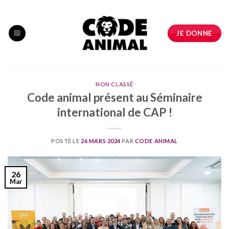
Skip
to
content
JE DONNE
NON CLASSÉ
Code animal présent au Séminaire
international de CAP !
POSTÉ LE
26 MARS 2024
PAR
CODE ANIMAL
26
Mar