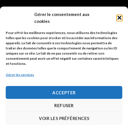
info@code-animal.com
Gérer le consentement aux
cookies
06 14 82 21 84
Pour offrir les meilleures expériences, nous utilisons des technologies
Code Animal
telles que les cookies pour stocker et/ou accéder aux informations des
appareils. Le fait de consentir à ces technologies nous permettra de
26, rue principale
traiter des données telles que le comportement de navigation ou les ID
67480 Roppenheim
uniques sur ce site. Le fait de ne pas consentir ou de retirer son
consentement peut avoir un effet négatif sur certaines caractéristiques
et fonctions.
Adresse à utiliser pour les envois en AR.
Gérer les services
SIREN: 753 018 746 00010
ACCEPTER
Politique de confidentialité
REFUSER
Mentions légales
VOIR LES PRÉFÉRENCES