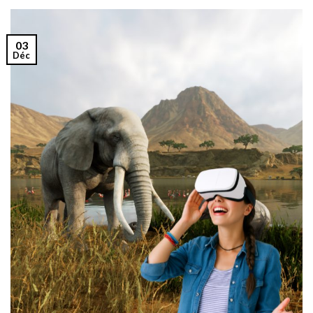
03
Déc