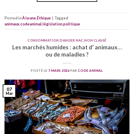
Posted in
À la une
,
Éthique
|
Tagged
animaux
,
codeanimal
,
législation
,
politique
CONSOMMATION
,
DANGER NAC
,
NON CLASSÉ
Les marchés humides : achat d’ animaux…
ou de maladies ?
POSTÉ LE
7 MARS 2026
PAR
CODE ANIMAL
07
Mar