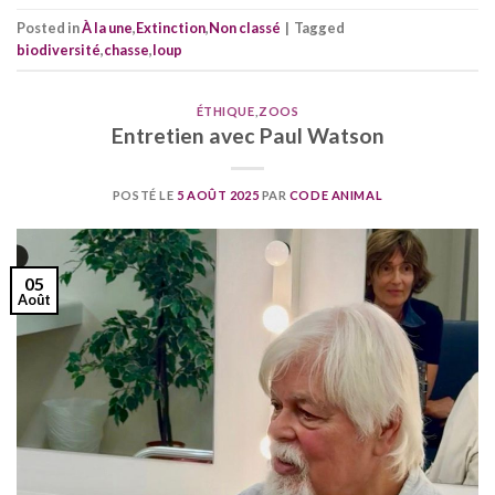
Posted in
À la une
,
Extinction
,
Non classé
|
Tagged
biodiversité
,
chasse
,
loup
ÉTHIQUE
,
ZOOS
Entretien avec Paul Watson
POSTÉ LE
5 AOÛT 2025
PAR
CODE ANIMAL
05
Août