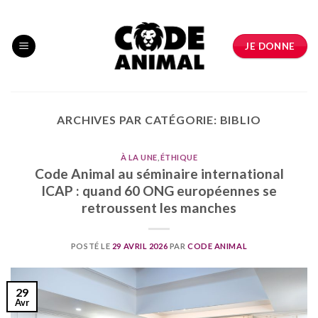
Skip
to
content
JE DONNE
ARCHIVES PAR CATÉGORIE:
BIBLIO
À LA UNE
,
ÉTHIQUE
Code Animal au séminaire international
ICAP : quand 60 ONG européennes se
retroussent les manches
POSTÉ LE
29 AVRIL 2026
PAR
CODE ANIMAL
29
Avr