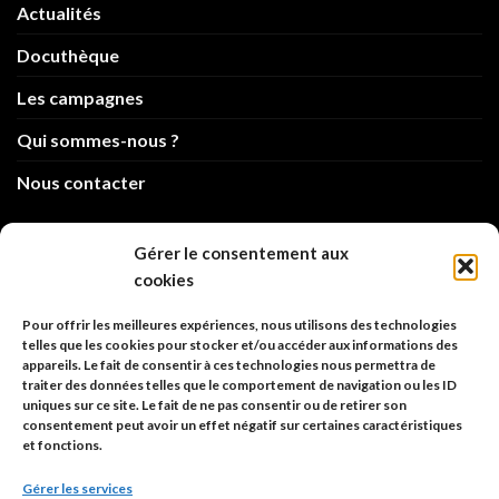
Actualités
Docuthèque
Les campagnes
Qui sommes-nous ?
Nous contacter
info@code-animal.com
Gérer le consentement aux
cookies
06 14 82 21 84
Pour offrir les meilleures expériences, nous utilisons des technologies
Code Animal
telles que les cookies pour stocker et/ou accéder aux informations des
appareils. Le fait de consentir à ces technologies nous permettra de
26, rue principale
traiter des données telles que le comportement de navigation ou les ID
67480 Roppenheim
uniques sur ce site. Le fait de ne pas consentir ou de retirer son
consentement peut avoir un effet négatif sur certaines caractéristiques
et fonctions.
Adresse à utiliser pour les envois en AR.
Gérer les services