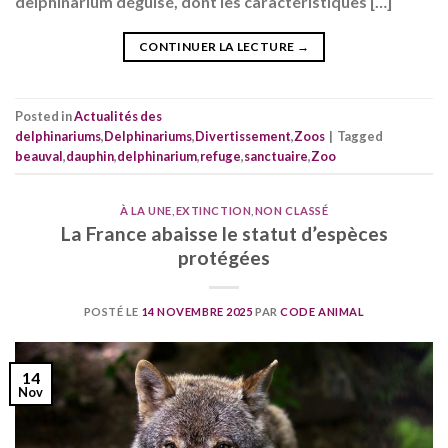
delphinarium déguisé, dont les caractéristiques […]
CONTINUER LA LECTURE
→
Posted in
Actualités des
delphinariums
,
Delphinariums
,
Divertissement
,
Zoos
|
Tagged
beauval
,
dauphin
,
delphinarium
,
refuge
,
sanctuaire
,
Zoo
À LA UNE
,
EXTINCTION
,
NON CLASSÉ
La France abaisse le statut d’espèces
protégées
POSTÉ LE
14 NOVEMBRE 2025
PAR
CODE ANIMAL
14
Nov