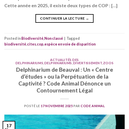
Cette année en 2025, il existe deux types de COP : […]
CONTINUER LA LECTURE
→
Posted in
Biodiversité
,
Non classé
|
Tagged
biodiversité
,
cites
,
cop
,
espèce en voie de disparition
ACTUALITÉS DES
DELPHINARIUMS
,
DELPHINARIUMS
,
DIVERTISSEMENT
,
ZOOS
Delphinarium de Beauval : Un « Centre
d’études » ou la Perpétuation de la
Captivité ? Code Animal Dénonce un
Contournement Légal
POSTÉ LE
17 NOVEMBRE 2025
PAR
CODE ANIMAL
17