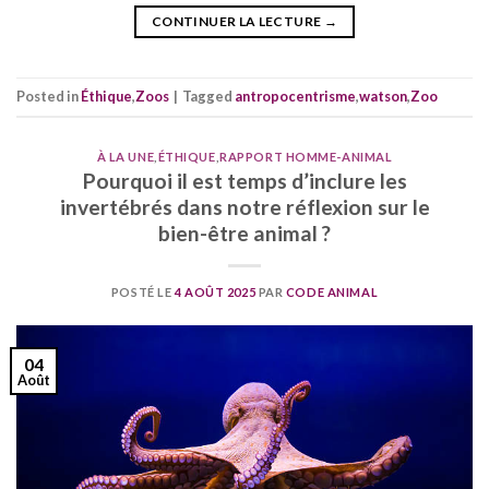
CONTINUER LA LECTURE
→
Posted in
Éthique
,
Zoos
|
Tagged
antropocentrisme
,
watson
,
Zoo
À LA UNE
,
ÉTHIQUE
,
RAPPORT HOMME-ANIMAL
Pourquoi il est temps d’inclure les
invertébrés dans notre réflexion sur le
bien-être animal ?
POSTÉ LE
4 AOÛT 2025
PAR
CODE ANIMAL
04
Août