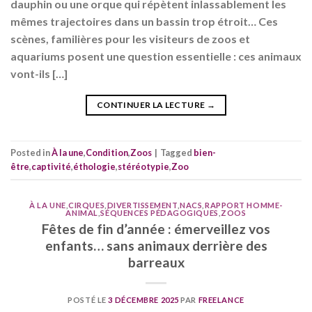
dauphin ou une orque qui répètent inlassablement les
mêmes trajectoires dans un bassin trop étroit… Ces
scènes, familières pour les visiteurs de zoos et
aquariums posent une question essentielle : ces animaux
vont-ils […]
CONTINUER LA LECTURE
→
Posted in
À la une
,
Condition
,
Zoos
|
Tagged
bien-
être
,
captivité
,
éthologie
,
stéréotypie
,
Zoo
À LA UNE
,
CIRQUES
,
DIVERTISSEMENT
,
NACS
,
RAPPORT HOMME-
ANIMAL
,
SÉQUENCES PÉDAGOGIQUES
,
ZOOS
Fêtes de fin d’année : émerveillez vos
enfants… sans animaux derrière des
barreaux
POSTÉ LE
3 DÉCEMBRE 2025
PAR
FREELANCE