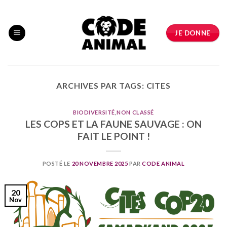
Skip
to
content
JE DONNE
ARCHIVES PAR TAGS:
CITES
BIODIVERSITÉ
,
NON CLASSÉ
LES COPS ET LA FAUNE SAUVAGE : ON
FAIT LE POINT !
POSTÉ LE
20 NOVEMBRE 2025
PAR
CODE ANIMAL
20
Nov