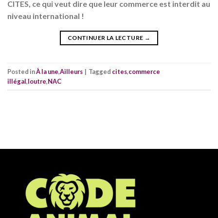
CITES, ce qui veut dire que leur commerce est interdit au
niveau international !
CONTINUER LA LECTURE
→
Posted in
À la une
,
Ailleurs
|
Tagged
cites
,
commerce
illégal
,
loutre
,
NAC