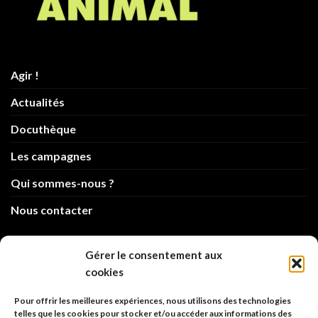
Agir !
Actualités
Docuthèque
Les campagnes
Qui sommes-nous ?
Nous contacter
info@code-animal.com
Gérer le consentement aux
cookies
06 14 82 21 84
Pour offrir les meilleures expériences, nous utilisons des technologies
Code Animal
telles que les cookies pour stocker et/ou accéder aux informations des