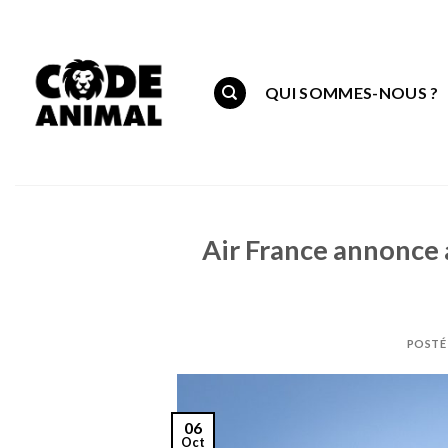
Skip
to
content
QUI SOMMES-NOUS ?
Air France annonce 
POSTÉ
06
Oct