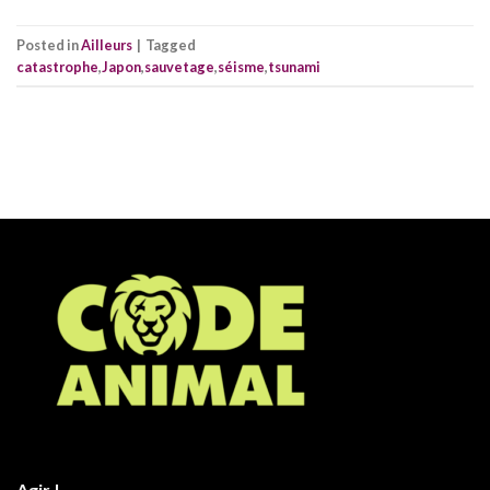
Posted in
Ailleurs
|
Tagged
catastrophe
,
Japon
,
sauvetage
,
séisme
,
tsunami
Agir !