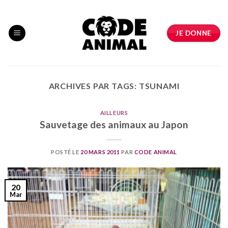
Skip
to
content
JE DONNE
ARCHIVES PAR TAGS:
TSUNAMI
AILLEURS
Sauvetage des animaux au Japon
POSTÉ LE
20 MARS 2011
PAR
CODE ANIMAL
20
Mar