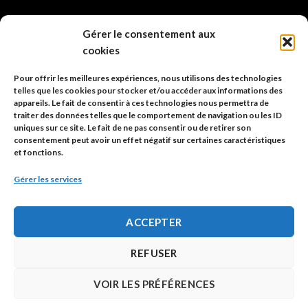
info@code-animal.com
Gérer le consentement aux
cookies
06 14 82 21 84
Pour offrir les meilleures expériences, nous utilisons des technologies
Code Animal
telles que les cookies pour stocker et/ou accéder aux informations des
appareils. Le fait de consentir à ces technologies nous permettra de
26, rue principale
traiter des données telles que le comportement de navigation ou les ID
67480 Roppenheim
uniques sur ce site. Le fait de ne pas consentir ou de retirer son
consentement peut avoir un effet négatif sur certaines caractéristiques
et fonctions.
Adresse à utiliser pour les envois en AR.
Gérer les services
SIREN: 753 018 746 00010
ACCEPTER
Politique de confidentialité
REFUSER
Mentions légales
VOIR LES PRÉFÉRENCES