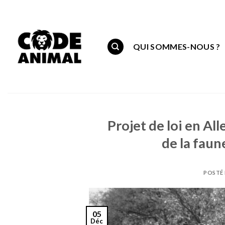
Skip
to
content
QUI SOMMES-NOUS ?
Projet de loi en Al
de la faun
POSTÉ
05
Déc