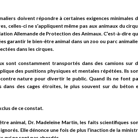
nimaliers doivent répondre à certaines exigences minimales 
es, celles-ci ne s’appliquent même pas aux animaux du cirq
ciation Allemande de Protection des Animaux. C’est-à-dire q
es garantir le bien-être animal dans un zoo ou parc animalie
ectées dans les cirques.
maux sont constamment transportés dans des camions sur 
plique des punitions physiques et mentales répétées. Ils so
 contre nature pour divertir le public. Quand ils ne font p
és dans des cages étroites, le plus souvent sur du béton 
xclus de ce constat.
être animal, Dr. Madeleine Martin, les faits scientifiques so
gnorés. Elle dénonce une fois de plus l’inaction de la minist
ets qui ne sont pas abordés.