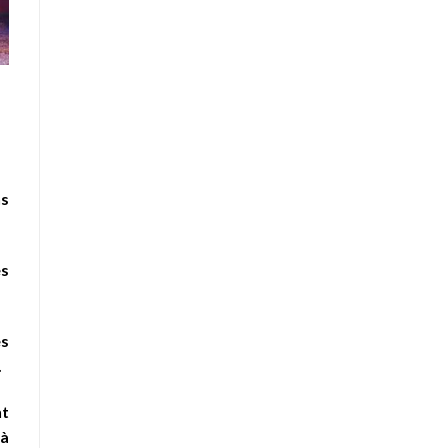
ns
es
es
.
nt
 à