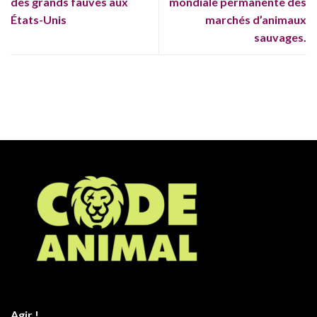
des grands fauves aux
mondiale permanente des
États-Unis
marchés d’animaux
sauvages.
Agir !