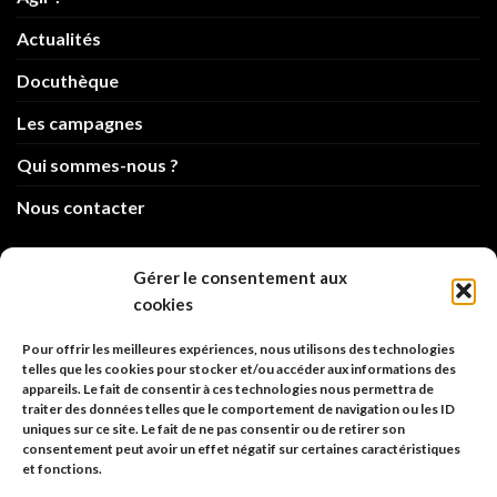
Actualités
Docuthèque
Les campagnes
Qui sommes-nous ?
Nous contacter
info@code-animal.com
Gérer le consentement aux
cookies
06 14 82 21 84
Pour offrir les meilleures expériences, nous utilisons des technologies
Code Animal
telles que les cookies pour stocker et/ou accéder aux informations des
appareils. Le fait de consentir à ces technologies nous permettra de
26, rue principale
traiter des données telles que le comportement de navigation ou les ID
67480 Roppenheim
uniques sur ce site. Le fait de ne pas consentir ou de retirer son
consentement peut avoir un effet négatif sur certaines caractéristiques
et fonctions.
Adresse à utiliser pour les envois en AR.