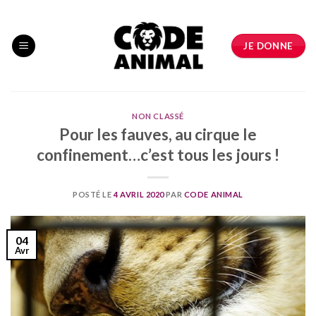
Skip
to
content
JE DONNE
NON CLASSÉ
Pour les fauves, au cirque le
confinement…c’est tous les jours !
POSTÉ LE
4 AVRIL 2020
PAR
CODE ANIMAL
04
Avr