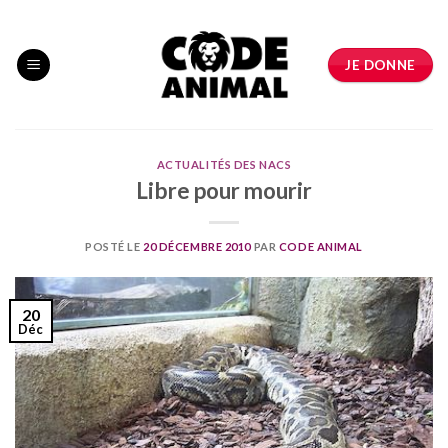
Skip
to
content
JE DONNE
ACTUALITÉS DES NACS
Libre pour mourir
POSTÉ LE
20 DÉCEMBRE 2010
PAR
CODE ANIMAL
20
Déc