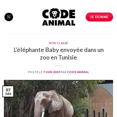
Skip
to
content
JE DONNE
NON CLASSÉ
L’éléphante Baby envoyée dans un
zoo en Tunisie
POSTÉ LE
7 JUIN 2023
PAR
CODE ANIMAL
07
Juin