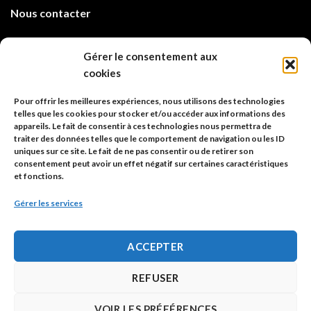
Nous contacter
info@code-animal.com
Gérer le consentement aux
cookies
06 14 82 21 84
Pour offrir les meilleures expériences, nous utilisons des technologies
Code Animal
telles que les cookies pour stocker et/ou accéder aux informations des
appareils. Le fait de consentir à ces technologies nous permettra de
26, rue principale
traiter des données telles que le comportement de navigation ou les ID
67480 Roppenheim
uniques sur ce site. Le fait de ne pas consentir ou de retirer son
consentement peut avoir un effet négatif sur certaines caractéristiques
et fonctions.
Adresse à utiliser pour les envois en AR.
Gérer les services
SIREN: 753 018 746 00010
ACCEPTER
Politique de confidentialité
REFUSER
Mentions légales
VOIR LES PRÉFÉRENCES