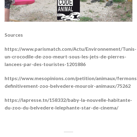
Sources
https://www.parismatch.com/Actu/Environnement/Tunis-
un-crocodile-de-zoo-meurt-sous-les-jets-de-pierres-
lancees-par-des-touristes-1201886
https://www.mesopinions.com/petition/animaux/fermons
definitivement-zoo-belvedere-mouroir-animaux/75262
https://lapresse.tn/158332/baby-la-nouvelle-habitante-
du-zoo-du-belvedere-lelephante-star-de-cinema/