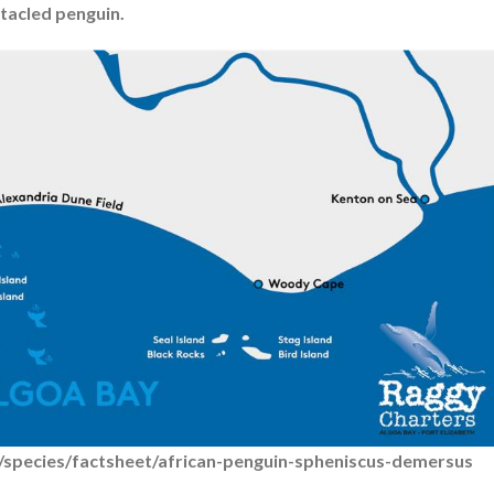
tacled penguin.
rg/species/factsheet/african-penguin-spheniscus-demersus