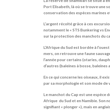
La réserve de Shamwari se situe à env
Port Elisabeth, là où se trouve une 
conservation des espèces marines et 
L’argent récolté grâce à ces excursio
notamment le « STS Bunkering vs En
sur la protection des manchots du ca
L’Afrique du Sud est bordée à l’ouest 
mers, on retrouve une faune sauvag
l’année pour certains (otaries, daup
d’autres (baleines à bosse, baleines 
En ce qui concerne les oiseaux, il ex
par sa morphologie et son mode de vi
Le manchot du Cap est une espèce de 
Afrique du Sud et en Namibie. Son n
signifiant « plonger »), mais en angla