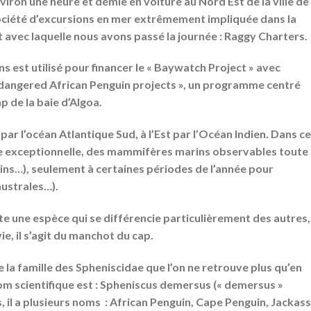
iron une heure et demie en voiture au Nord Est de la ville de
société d’excursions en mer extrêmement impliquée dans la
avec laquelle nous avons passé la journée : Raggy Charters.
ns est utilisé pour financer le « Baywatch Project » avec
dangered African Penguin projects », un programme centré
p de la baie d’Algoa.
par l’océan Atlantique Sud, à l’Est par l’Océan Indien. Dans c
e exceptionnelle, des mammifères marins observables toute
hins…), seulement à certaines périodes de l’année pour
australes…).
iste une espèce qui se différencie particulièrement des autres,
e, il s’agit du manchot du cap.
la famille des Spheniscidae que l’on ne retrouve plus qu’en
om scientifique est : Spheniscus demersus (« demersus »
is, il a plusieurs noms : African Penguin, Cape Penguin, Jackass