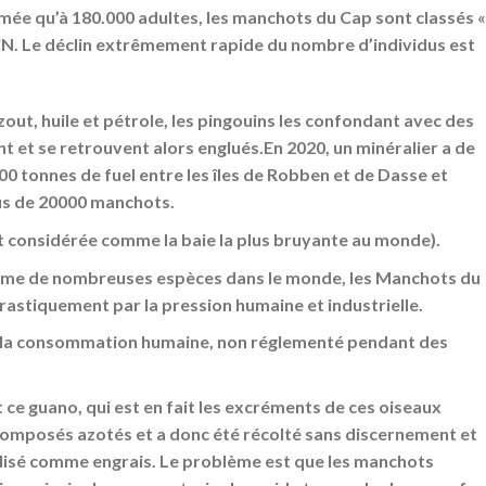
timée qu’à 180.000 adultes, les manchots du Cap sont classés «
IUCN. Le déclin extrêmement rapide du nombre d’individus est
zout, huile et pétrole, les pingouins les confondant avec des
t et se retrouvent alors englués.En 2020, un minéralier a de
0 tonnes de fuel entre les îles de Robben et de Dasse et
lus de 20000 manchots.
t considérée comme la baie la plus bruyante au monde).
omme de nombreuses espèces dans le monde, les Manchots du
rastiquement par la pression humaine et industrielle.
 la consommation humaine, non réglementé pendant des
t ce guano, qui est en fait les excréments de ces oiseaux
n composés azotés et a donc été récolté sans discernement et
ilisé comme engrais. Le problème est que les manchots