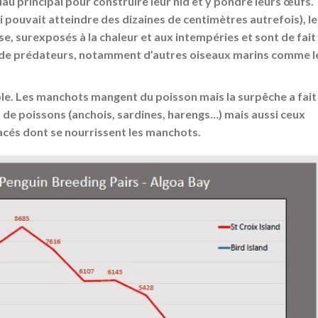
au principal pour construire leur nid et y pondre leurs œufs.
 pouvait atteindre des dizaines de centimètres autrefois), le
e, surexposés à la chaleur et aux intempéries et sont de fait
ue de prédateurs, notamment d’autres oiseaux marins comme l
le. Les manchots mangent du poisson mais la surpêche a fait
de poissons (anchois, sardines, harengs…) mais aussi ceux
acés dont se nourrissent les manchots.