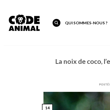
Skip
to
content
QUI SOMMES-NOUS ?
La noix de coco, l’
POSTÉ 
14