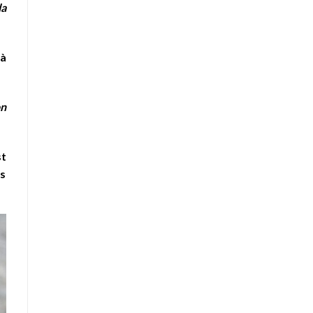
la
à
on
st
es