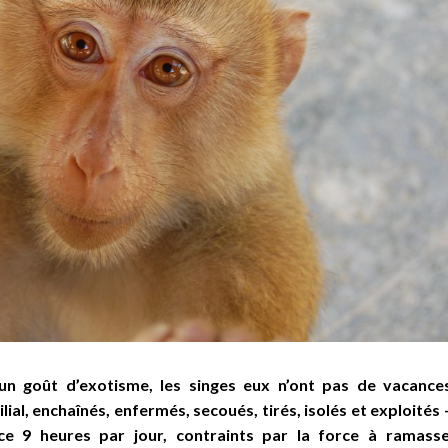
n goût d’exotisme, les singes eux n’ont pas de vacance
ilial, enchaîné
s, enferm
és, secoués, tirés, isolés et exploités
 ce 9 heures par jour, contraints par la force à ramass