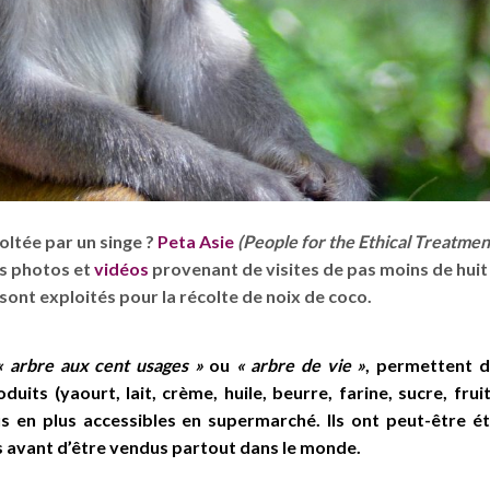
olt
ée par un singe ?
Peta Asie
(People for the Ethical Treatmen
s photos et
vidéos
provenant de visites de pas moins de huit
 sont exploités pour la récolte de noix de coco.
« arbre aux cent usages
»
ou
« arbre de vie
»
, permettent 
uits (yaourt, lait, crème, huile, beurre, farine, sucre, frui
us en plus accessibles en supermarché. Ils ont peut-être é
rs avant d’être vendus partout dans le monde.