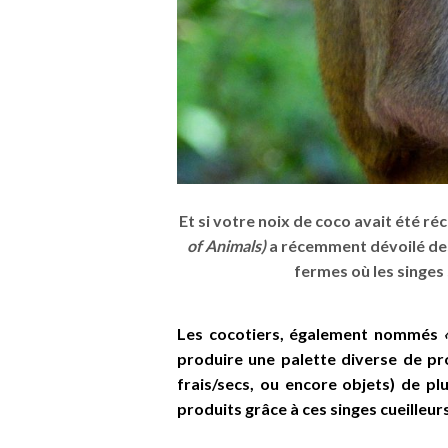
Et si votre noix de coco avait été ré
c
of Animals)
a récemment dévoilé de
fermes o
ù
les singes
Les cocotiers, également nommés
produire une palette diverse de prod
frais/secs, ou encore objets) de pl
produits grâce à ces singes cueilleu