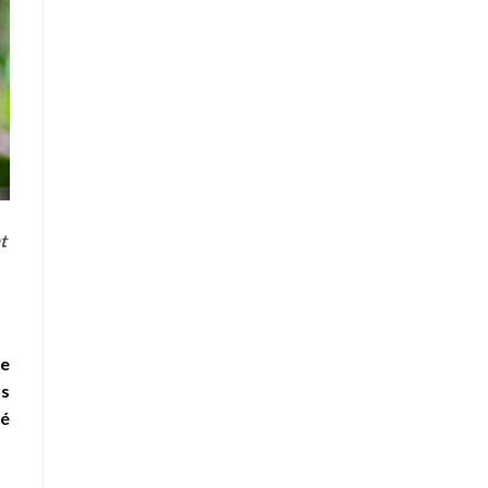
t
de
ts
té