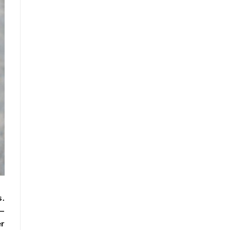
s
.
 —
er