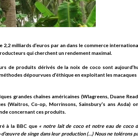
 2,2 milliards d’euros par an dans le commerce internationa
 producteurs qui cherchent un rendement maximal.
rs de produits dérivés de la noix de coco sont aujourd’h
s méthodes dépourvues d’éthique en exploitant les macaques
lques grandes chaînes américaines (Wlagreens, Duane Rea
ues (Waitros, Co-op, Morrinsons, Sainsbury’s ans Asda) o
nde concernant ces produits.
aré à la BBC que
« notre lait de coco et notre eau de coco 
-d’œuvre de singe dans leur production (…) Nous ne tolérons p