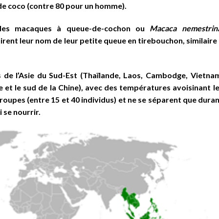
de coco (contre 80 pour un homme).
s, les macaques à queue-de-cochon ou
Macaca nemestrin
 tirent leur nom de leur petite queue en tirebouchon, similaire
s de l’Asie du Sud-Est (Thaïlande, Laos, Cambodge, Vietna
de et le sud de la Chine), avec des températures avoisinant l
groupes (entre 15 et 40 individus) et ne se séparent que dura
 se nourrir.