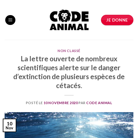
Skip
to
content
JE DONNE
NON CLASSÉ
La lettre ouverte de nombreux
scientifiques alerte sur le danger
d’extinction de plusieurs espèces de
cétacés.
POSTÉ LE
10 NOVEMBRE 2020
PAR
CODE ANIMAL
10
Nov