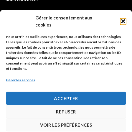
info@code-animal.com
Gérer le consentement aux
cookies
06 14 82 21 84
Pour offrir les meilleures expériences, nous utilisons des technologies
Code Animal
telles que les cookies pour stocker et/ou accéder aux informations des
appareils. Le fait de consentir à ces technologies nous permettra de
26, rue principale
traiter des données telles que le comportement de navigation ou les ID
67480 Roppenheim
uniques sur ce site. Le fait de ne pas consentir ou de retirer son
consentement peut avoir un effet négatif sur certaines caractéristiques
et fonctions.
Adresse à utiliser pour les envois en AR.
Gérer les services
SIREN: 753 018 746 00010
ACCEPTER
Politique de confidentialité
REFUSER
Mentions légales
VOIR LES PRÉFÉRENCES