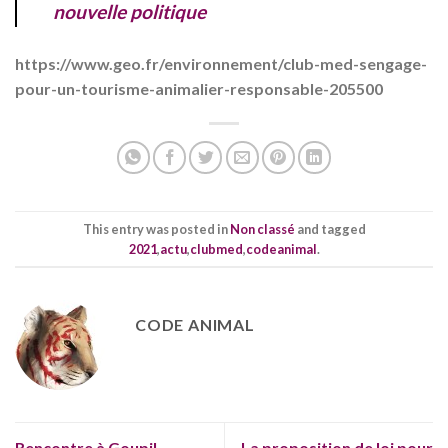
nouvelle politique
https://www.geo.fr/environnement/club-med-sengage-
pour-un-tourisme-animalier-responsable-205500
This entry was posted in
Non classé
and tagged
2021
,
actu
,
clubmed
,
codeanimal
.
CODE ANIMAL
Rencontre à Goupil
La proposition de loi pour