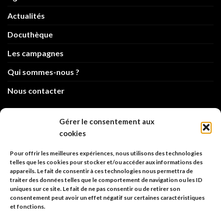
Actualités
Docuthèque
Les campagnes
Qui sommes-nous ?
Nous contacter
info@code-animal.com
Gérer le consentement aux
cookies
06 14 82 21 84
Pour offrir les meilleures expériences, nous utilisons des technologies
Code Animal
telles que les cookies pour stocker et/ou accéder aux informations des
appareils. Le fait de consentir à ces technologies nous permettra de
26, rue principale
traiter des données telles que le comportement de navigation ou les ID
67480 Roppenheim
uniques sur ce site. Le fait de ne pas consentir ou de retirer son
consentement peut avoir un effet négatif sur certaines caractéristiques
et fonctions.
Adresse à utiliser pour les envois en AR.