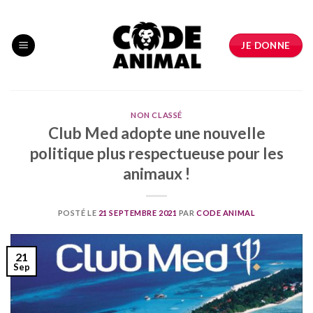
Skip
to
content
JE DONNE
NON CLASSÉ
Club Med adopte une nouvelle
politique plus respectueuse pour les
animaux !
POSTÉ LE
21 SEPTEMBRE 2021
PAR
CODE ANIMAL
21
Sep