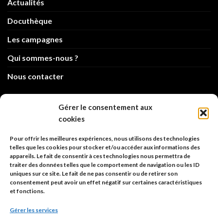
Actualités
Docuthèque
Les campagnes
Qui sommes-nous ?
Nous contacter
info@code-animal.com
Gérer le consentement aux
cookies
06 14 82 21 84
Pour offrir les meilleures expériences, nous utilisons des technologies
Code Animal
telles que les cookies pour stocker et/ou accéder aux informations des
appareils. Le fait de consentir à ces technologies nous permettra de
26, rue principale
traiter des données telles que le comportement de navigation ou les ID
67480 Roppenheim
uniques sur ce site. Le fait de ne pas consentir ou de retirer son
consentement peut avoir un effet négatif sur certaines caractéristiques
et fonctions.
Adresse à utiliser pour les envois en AR.
Gérer les services
SIREN: 753 018 746 00010