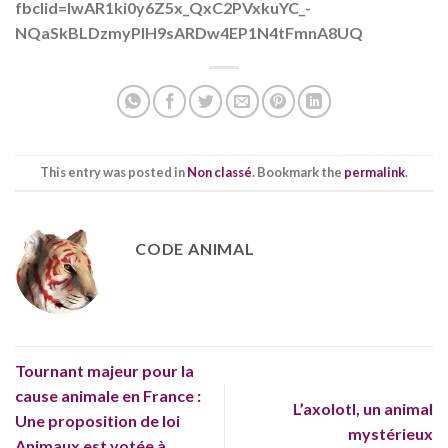
fbclid=IwAR1ki0y6Z5x_QxC2PVxkuYC_-
NQaSkBLDzmyPlH9sARDw4EP1N4tFmnA8UQ
This entry was posted in
Non classé
. Bookmark the
permalink
.
CODE ANIMAL
Tournant majeur pour la
cause animale en France :
L’axolotl, un animal
Une proposition de loi
mystérieux
Animaux est votée à