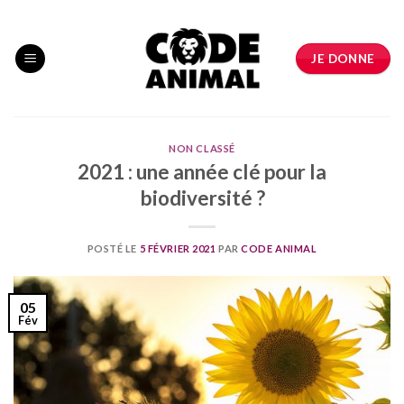
Skip
to
content
JE DONNE
NON CLASSÉ
2021 : une année clé pour la
biodiversité ?
POSTÉ LE
5 FÉVRIER 2021
PAR
CODE ANIMAL
05
Fév