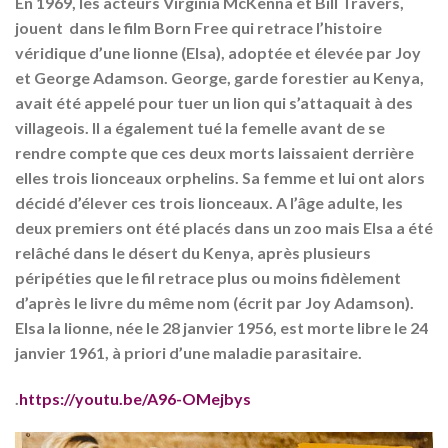
En 1969, les acteurs Virginia McKenna et Bill Travers,
jouent dans le film Born Free qui retrace l’histoire
véridique d’une lionne (Elsa), adoptée et élevée par Joy
et George Adamson. George, garde forestier au Kenya,
avait été appelé pour tuer un lion qui s’attaquait à des
villageois. Il a également tué la femelle avant de se
rendre compte que ces deux morts laissaient derrière
elles trois lionceaux orphelins. Sa femme et lui ont alors
décidé d’élever ces trois lionceaux. A l’âge adulte, les
deux premiers ont été placés dans un zoo mais Elsa a été
relâché dans le désert du Kenya, après plusieurs
péripéties que le fil retrace plus ou moins fidèlement
d’après le livre du même nom (écrit par Joy Adamson).
Elsa la lionne, née le 28 janvier 1956, est morte libre le 24
janvier 1961, à priori d’une maladie parasitaire.
.
https://youtu.be/A96-OMejbys