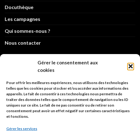
Docuthèque
Les campagnes
Qui sommes-nous ?
Nous contacter
info@code-animal.com
Gérer le consentement aux
cookies
06 14 82 21 84
Pour offrir les meilleures expériences, nous utilisons des technologies
Code Animal
telles que les cookies pour stocker et/ou accéder aux informations des
appareils. Le fait de consentir à ces technologies nous permettra de
26, rue principale
traiter des données telles que le comportement de navigation ou les ID
67480 Roppenheim
uniques sur ce site. Le fait de ne pas consentir ou de retirer son
consentement peut avoir un effet négatif sur certaines caractéristiques
et fonctions.
Adresse à utiliser pour les envois en AR.
Gérer les services
SIREN: 753 018 746 00010