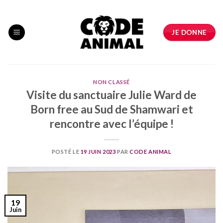
Skip
to
content
JE DONNE
NON CLASSÉ
Visite du sanctuaire Julie Ward de
Born free au Sud de Shamwari et
rencontre avec l’équipe !
POSTÉ LE
19 JUIN 2023
PAR
CODE ANIMAL
19
Juin