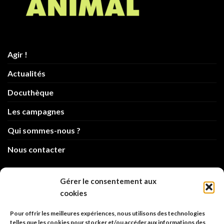
Agir !
Actualités
Docuthèque
Les campagnes
Qui sommes-nous ?
Nous contacter
info@code-animal.com
Gérer le consentement aux
cookies
06 14 82 21 84
Pour offrir les meilleures expériences, nous utilisons des technologies
Code Animal
telles que les cookies pour stocker et/ou accéder aux informations des