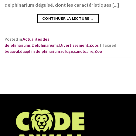
delphinarium déguisé, dont les caractéristiques […]
CONTINUER LA LECTURE
→
Posted in
Actualités des
delphinariums
,
Delphinariums
,
Divertissement
,
Zoos
|
Tagged
beauval
,
dauphin
,
delphinarium
,
refuge
,
sanctuaire
,
Zoo