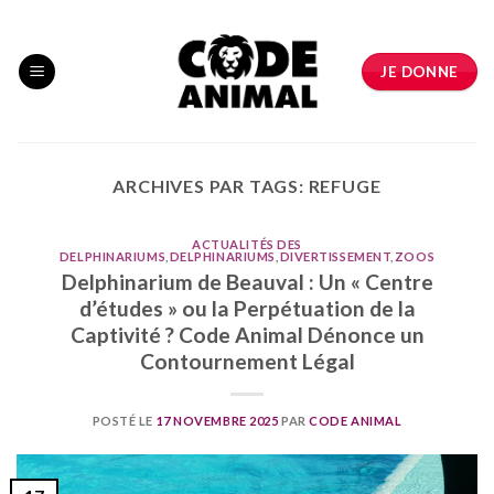
Skip
to
content
JE DONNE
ARCHIVES PAR TAGS:
REFUGE
ACTUALITÉS DES
DELPHINARIUMS
,
DELPHINARIUMS
,
DIVERTISSEMENT
,
ZOOS
Delphinarium de Beauval : Un « Centre
d’études » ou la Perpétuation de la
Captivité ? Code Animal Dénonce un
Contournement Légal
POSTÉ LE
17 NOVEMBRE 2025
PAR
CODE ANIMAL