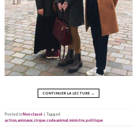
CONTINUER LA LECTURE
→
Posted in
Non classé
|
Tagged
action
,
animaux
,
cirque
,
codeanimal
,
ministre
,
politique