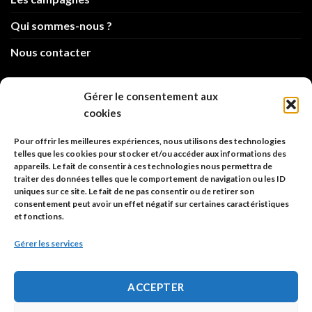
Qui sommes-nous ?
Nous contacter
info@code-animal.com
Gérer le consentement aux
cookies
06 14 82 21 84
Pour offrir les meilleures expériences, nous utilisons des technologies
Code Animal
telles que les cookies pour stocker et/ou accéder aux informations des
appareils. Le fait de consentir à ces technologies nous permettra de
26, rue principale
traiter des données telles que le comportement de navigation ou les ID
67480 Roppenheim
uniques sur ce site. Le fait de ne pas consentir ou de retirer son
consentement peut avoir un effet négatif sur certaines caractéristiques
et fonctions.
Adresse à utiliser pour les envois en AR.
Gérer les services
SIREN: 753 018 746 00010
ACCEPTER
Politique de confidentialité