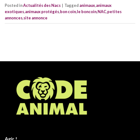
Posted in
Actualités des Nacs
|
Tagged
animaux
,
animaux
exotiques
,
animaux protégés
,
bon coin
,
le boncoin
,
NAC
,
petites
annonces
,
site annonce
Agir !