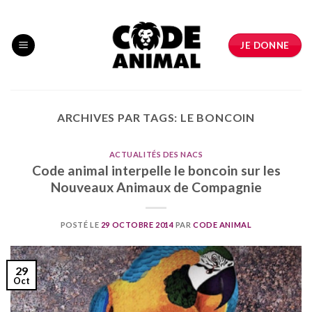
Skip
to
content
JE DONNE
ARCHIVES PAR TAGS:
LE BONCOIN
ACTUALITÉS DES NACS
Code animal interpelle le boncoin sur les
Nouveaux Animaux de Compagnie
POSTÉ LE
29 OCTOBRE 2014
PAR
CODE ANIMAL
29
Oct