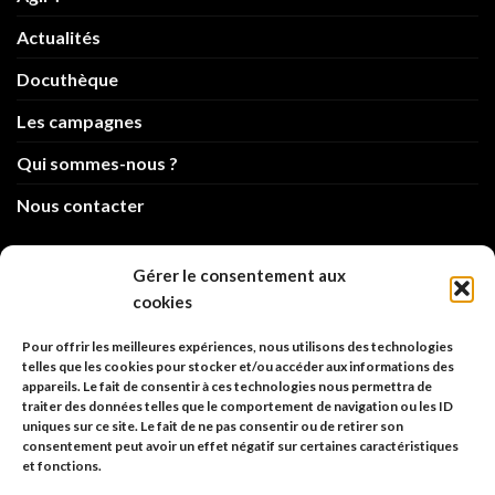
Actualités
Docuthèque
Les campagnes
Qui sommes-nous ?
Nous contacter
info@code-animal.com
Gérer le consentement aux
cookies
06 14 82 21 84
Pour offrir les meilleures expériences, nous utilisons des technologies
Code Animal
telles que les cookies pour stocker et/ou accéder aux informations des
appareils. Le fait de consentir à ces technologies nous permettra de
26, rue principale
traiter des données telles que le comportement de navigation ou les ID
67480 Roppenheim
uniques sur ce site. Le fait de ne pas consentir ou de retirer son
consentement peut avoir un effet négatif sur certaines caractéristiques
et fonctions.
Adresse à utiliser pour les envois en AR.