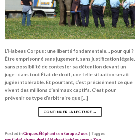
L’Habeas Corpus : une liberté fondamentale… pour qui ?
Être emprisonné sans jugement, sans justification légale,
sans possibilité de contester sa détention devant un
juge : dans tout État de droit, une telle situation serait
jugée intolérable. Et pourtant, c’est précisément ce que
vivent des millions d’animaux captifs. C’est pour
prévenir ce type d’arbitraire que […]
CONTINUER LA LECTURE
→
Posted in
Cirques
,
Éléphants en Europe
,
Zoos
|
Tagged
captivité
,
cirque
,
droit
,
éléphant
,
habéas corpus
,
Zoo