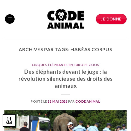
Skip
to
content
JE DONNE
ARCHIVES PAR TAGS:
HABÉAS CORPUS
CIRQUES
,
ÉLÉPHANTS EN EUROPE
,
ZOOS
Des éléphants devant le juge : la
révolution silencieuse des droits des
animaux
POSTÉ LE
11 MAI 2026
PAR
CODE ANIMAL
11
Mai