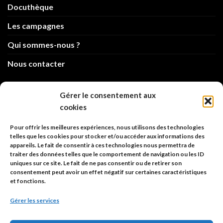
Docuthèque
Les campagnes
Qui sommes-nous ?
Nous contacter
info@code-animal.com
Gérer le consentement aux
cookies
06 14 82 21 84
Pour offrir les meilleures expériences, nous utilisons des technologies
Code Animal
telles que les cookies pour stocker et/ou accéder aux informations des
appareils. Le fait de consentir à ces technologies nous permettra de
26, rue principale
traiter des données telles que le comportement de navigation ou les ID
67480 Roppenheim
uniques sur ce site. Le fait de ne pas consentir ou de retirer son
consentement peut avoir un effet négatif sur certaines caractéristiques
et fonctions.
Adresse à utiliser pour les envois en AR.
Gérer les services
SIREN: 753 018 746 00010