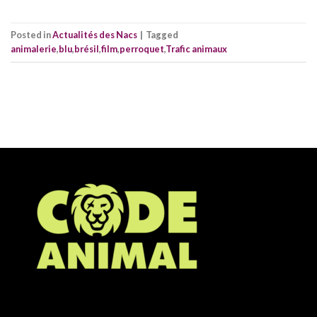
Posted in
Actualités des Nacs
|
Tagged
animalerie
,
blu
,
brésil
,
film
,
perroquet
,
Trafic animaux