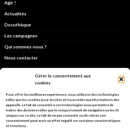
Agir !
Actualités
Docuthèque
Les campagnes
Qui sommes-nous ?
Nous contacter
info@code-animal.com
Gérer le consentement aux
cookies
06 14 82 21 84
Pour offrir les meilleures expériences, nous utilisons des technologies
Code Animal
telles que les cookies pour stocker et/ou accéder aux informations des
appareils. Le fait de consentir à ces technologies nous permettra de
26, rue principale
traiter des données telles que le comportement de navigation ou les ID
67480 Roppenheim
uniques sur ce site. Le fait de ne pas consentir ou de retirer son
consentement peut avoir un effet négatif sur certaines caractéristiques
et fonctions.
Adresse à utiliser pour les envois en AR.