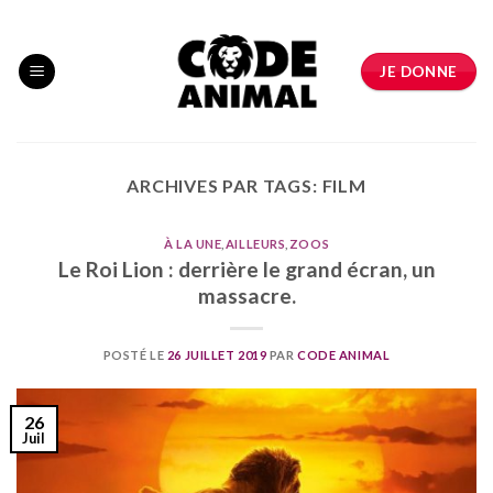
Skip
to
content
JE DONNE
ARCHIVES PAR TAGS:
FILM
À LA UNE
,
AILLEURS
,
ZOOS
Le Roi Lion : derrière le grand écran, un
massacre.
POSTÉ LE
26 JUILLET 2019
PAR
CODE ANIMAL
26
Juil