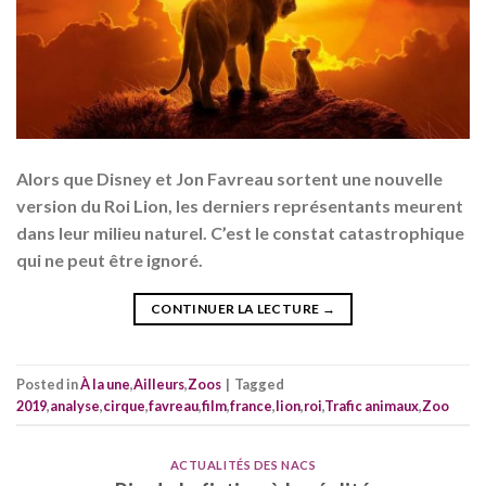
Alors que Disney et Jon Favreau sortent une nouvelle
version du Roi Lion, les derniers représentants meurent
dans leur milieu naturel. C’est le constat catastrophique
qui ne peut être ignoré.
CONTINUER LA LECTURE
→
Posted in
À la une
,
Ailleurs
,
Zoos
|
Tagged
2019
,
analyse
,
cirque
,
favreau
,
film
,
france
,
lion
,
roi
,
Trafic animaux
,
Zoo
ACTUALITÉS DES NACS