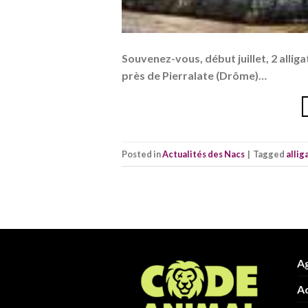
Souvenez-vous, début juillet, 2 alliga
près de Pierralate (Drôme)…
Posted in
Actualités des Nacs
|
Tagged
allig
Ag
Ac