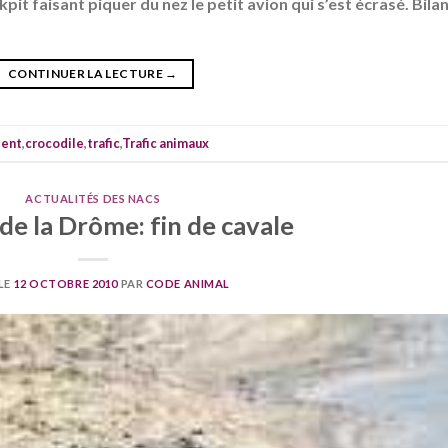
it faisant piquer du nez le petit avion qui s’est écrasé. Bilan
CONTINUER LA LECTURE
→
dent
,
crocodile
,
trafic
,
Trafic animaux
ACTUALITÉS DES NACS
 de la Drôme: fin de cavale
LE
12 OCTOBRE 2010
PAR
CODE ANIMAL