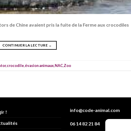
tors de Chine avaient pris la fuite de la Ferme aux crocodiles
CONTINUER LA LECTURE
→
ator
,
crocodile
,
évasion animaux
,
NAC
,
Zoo
info@code-animal.com
ir !
tualités
06 14 82 21 84