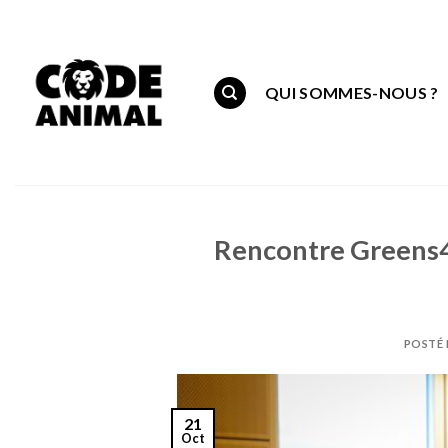
Skip
to
content
QUI SOMMES-NOUS ?
Rencontre Greens4
POSTÉ 
21
Oct