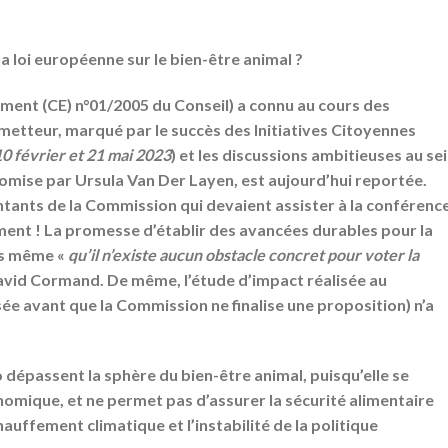
la loi européenne sur le bien-être animal ?
glement (CE) n°01/2005 du Conseil) a connu au cours des
tteur, marqué par le succès des Initiatives Citoyennes
,10 février et 21 mai 2023
) et les discussions ambitieuses au se
omise par Ursula Van Der Layen, est aujourd’hui reportée.
entants de la Commission qui devaient assister à la conférenc
ment ! La promesse d’établir des avancées durables pour la
ors même «
qu’il n’existe aucun obstacle concret pour voter la
avid Cormand. De même, l’étude d’impact réalisée au
e avant que la Commission ne finalise une proposition) n’a
 dépassent la sphère du bien-être animal, puisqu’elle se
omique, et ne permet pas d’assurer la sécurité alimentaire
auffement climatique et l’instabilité de la politique