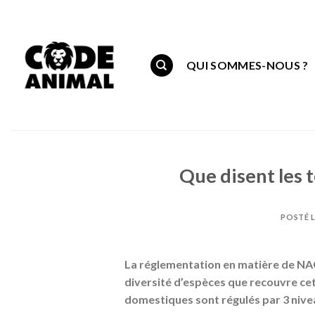
Skip
to
content
QUI SOMMES-NOUS ?
Que disent les 
POSTÉ 
La réglementation en matière de NAC
diversité d’espèces que recouvre ce
domestiques sont régulés par 3 nive