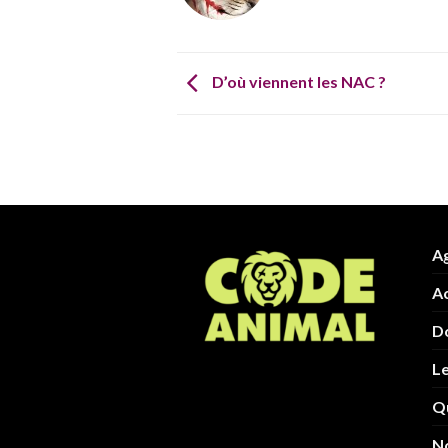
D’où viennent les NAC ?
Ag
Ac
D
L
Q
N