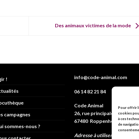
Des animaux victimes de la mode
info@code-animal.com
ir !
tualités
06 14 82 21 84
ocuthèque
Code Animal
Pour offrir 
26, rue principale
cookies pour
es campagnes
à ces techn
67480 Roppenheim
de navigatio
ui sommes-nous ?
consentement
Adresse à utiliser pour les
ous contacter