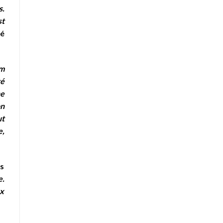
s.
st
té
um
té
ne
on
ut
e,
as
e.
ux