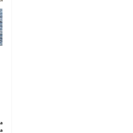
la
la