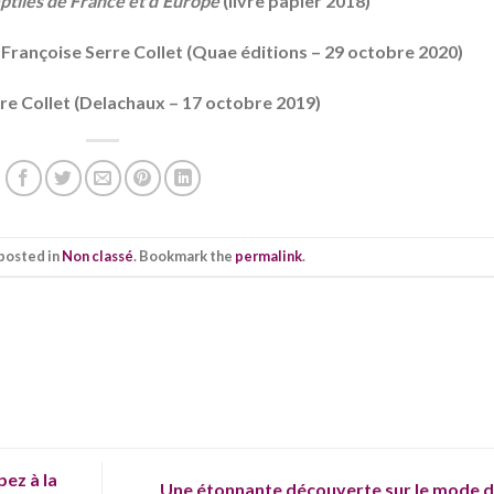
ptiles de France et d’Europe
(livre papier 2018)
–
Françoise Serre Collet (
Quae éditions – 29 octobre 2020)
e Collet (
Delachaux – 17 octobre 2019)
 posted in
Non classé
. Bookmark the
permalink
.
ez à la
Une étonnante découverte sur le mode 