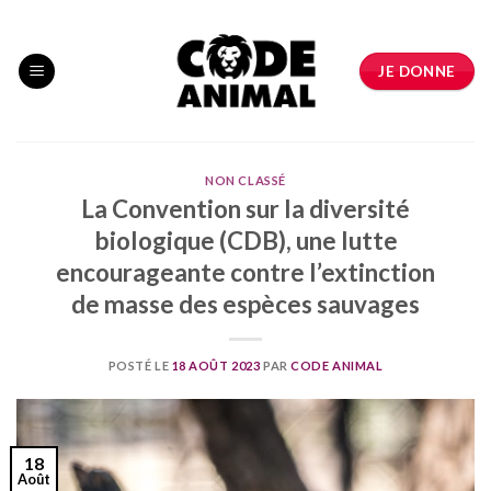
Skip
to
content
JE DONNE
NON CLASSÉ
La Convention sur la diversité
biologique (CDB),
une lutte
encourageante contre l’extinction
de masse des espèces sauvages
POSTÉ LE
18 AOÛT 2023
PAR
CODE ANIMAL
18
Août