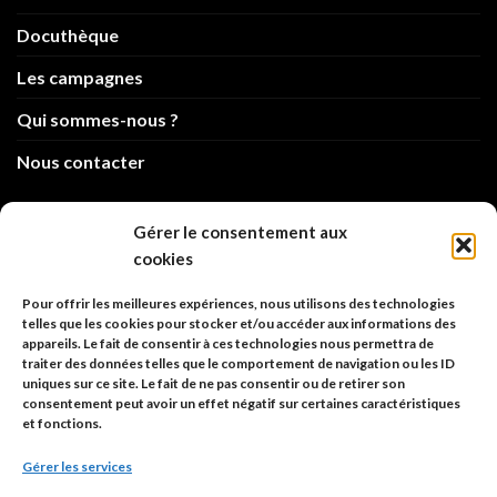
Docuthèque
Les campagnes
Qui sommes-nous ?
Nous contacter
info@code-animal.com
Gérer le consentement aux
cookies
06 14 82 21 84
Pour offrir les meilleures expériences, nous utilisons des technologies
Code Animal
telles que les cookies pour stocker et/ou accéder aux informations des
appareils. Le fait de consentir à ces technologies nous permettra de
26, rue principale
traiter des données telles que le comportement de navigation ou les ID
67480 Roppenheim
uniques sur ce site. Le fait de ne pas consentir ou de retirer son
consentement peut avoir un effet négatif sur certaines caractéristiques
et fonctions.
Adresse à utiliser pour les envois en AR.
Gérer les services
SIREN: 753 018 746 00010