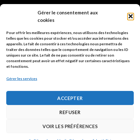
info@code-animal.com
Gérer le consentement aux
cookies
06 14 82 21 84
Pour offrir les meilleures expériences, nous utilisons des technologies
Code Animal
telles que les cookies pour stocker et/ou accéder aux informations des
appareils. Le fait de consentir à ces technologies nous permettra de
26, rue principale
traiter des données telles que le comportement de navigation ou les ID
67480 Roppenheim
uniques sur ce site. Le fait de ne pas consentir ou de retirer son
consentement peut avoir un effet négatif sur certaines caractéristiques
et fonctions.
Adresse à utiliser pour les envois en AR.
Gérer les services
SIREN: 753 018 746 00010
ACCEPTER
Politique de confidentialité
REFUSER
Mentions légales
VOIR LES PRÉFÉRENCES