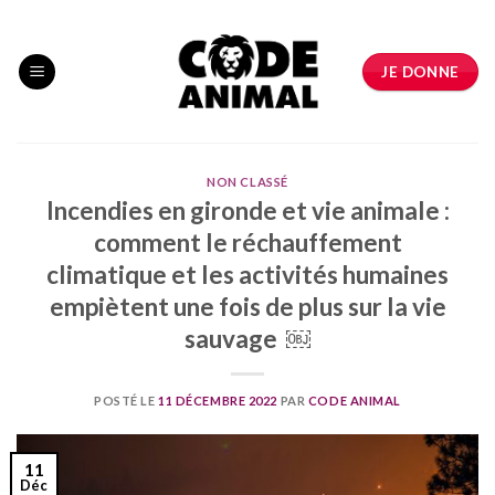
Skip
to
content
JE DONNE
NON CLASSÉ
Incendies en gironde et vie animale :
comment le réchauffement
climatique et les activités humaines
empiètent une fois de plus sur la vie
sauvage ￼
POSTÉ LE
11 DÉCEMBRE 2022
PAR
CODE ANIMAL
11
Déc