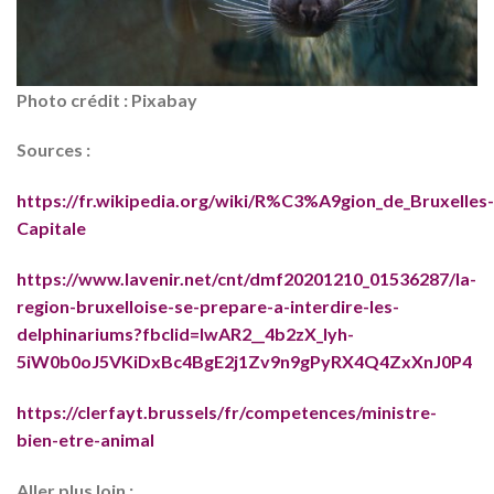
Photo crédit : Pixabay
Sources :
https://fr.wikipedia.org/wiki/R%C3%A9gion_de_Bruxelles-
Capitale
https://www.lavenir.net/cnt/dmf20201210_01536287/la-
region-bruxelloise-se-prepare-a-interdire-les-
delphinariums?fbclid=IwAR2__4b2zX_lyh-
5iW0b0oJ5VKiDxBc4BgE2j1Zv9n9gPyRX4Q4ZxXnJ0P4
https://clerfayt.brussels/fr/competences/ministre-
bien-etre-animal
Aller plus loin :