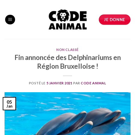
Skip
to
content
JE DONNE
NON CLASSÉ
Fin annoncée des Delphinariums en
Région Bruxelloise !
POSTÉ LE
5 JANVIER 2021
PAR
CODE ANIMAL
05
Jan