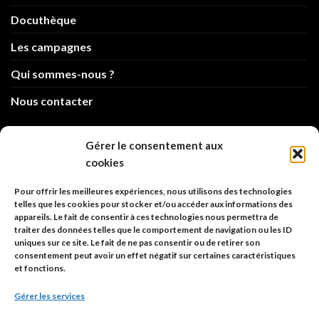
Docuthèque
Les campagnes
Qui sommes-nous ?
Nous contacter
info@code-animal.com
Gérer le consentement aux
cookies
06 14 82 21 84
Pour offrir les meilleures expériences, nous utilisons des technologies
Code Animal
telles que les cookies pour stocker et/ou accéder aux informations des
appareils. Le fait de consentir à ces technologies nous permettra de
26, rue principale
traiter des données telles que le comportement de navigation ou les ID
67480 Roppenheim
uniques sur ce site. Le fait de ne pas consentir ou de retirer son
consentement peut avoir un effet négatif sur certaines caractéristiques
et fonctions.
Adresse à utiliser pour les envois en AR.
Gérer les services
SIREN: 753 018 746 00010