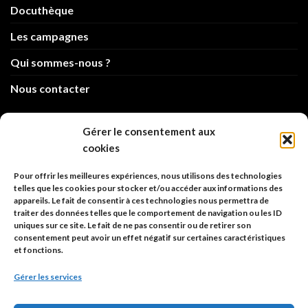
Docuthèque
Les campagnes
Qui sommes-nous ?
Nous contacter
info@code-animal.com
Gérer le consentement aux
cookies
06 14 82 21 84
Pour offrir les meilleures expériences, nous utilisons des technologies
Code Animal
telles que les cookies pour stocker et/ou accéder aux informations des
appareils. Le fait de consentir à ces technologies nous permettra de
26, rue principale
traiter des données telles que le comportement de navigation ou les ID
67480 Roppenheim
uniques sur ce site. Le fait de ne pas consentir ou de retirer son
consentement peut avoir un effet négatif sur certaines caractéristiques
et fonctions.
Adresse à utiliser pour les envois en AR.
Gérer les services
SIREN: 753 018 746 00010