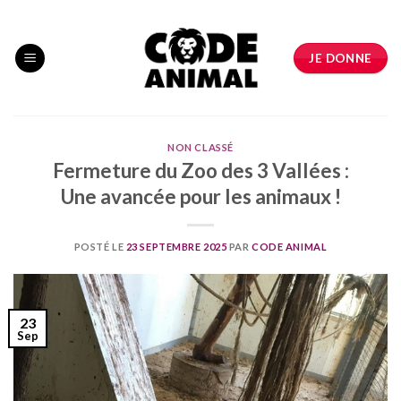
Skip
to
content
JE DONNE
NON CLASSÉ
Fermeture du Zoo des 3 Vallées :
Une avancée pour les animaux !
POSTÉ LE
23 SEPTEMBRE 2025
PAR
CODE ANIMAL
23
Sep