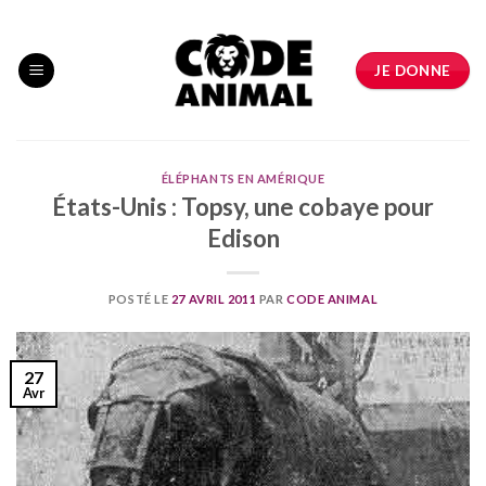
Skip
to
content
JE DONNE
ÉLÉPHANTS EN AMÉRIQUE
États-Unis : Topsy, une cobaye pour
Edison
POSTÉ LE
27 AVRIL 2011
PAR
CODE ANIMAL
27
Avr