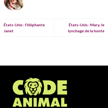
États-Unis : l’éléphante
États-Unis : Mary, le
Janet
lynchage de la honte