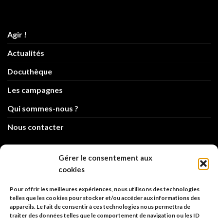
Agir !
Actualités
Docuthèque
Les campagnes
Qui sommes-nous ?
Nous contacter
info@code-animal.com
Gérer le consentement aux
cookies
06 14 82 21 84
Pour offrir les meilleures expériences, nous utilisons des technologies
Code Animal
telles que les cookies pour stocker et/ou accéder aux informations des
appareils. Le fait de consentir à ces technologies nous permettra de
26, rue principale
traiter des données telles que le comportement de navigation ou les ID