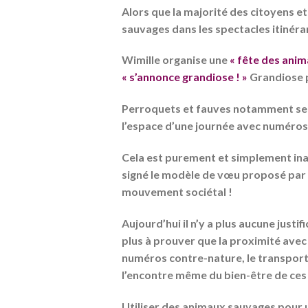
Alors que la majorité des citoyens e
sauvages dans les spectacles itinéran
Wimille organise une
« fête des anima
« s’annonce grandiose ! »
Grandiose p
Perroquets et fauves notamment ser
l’espace d’une journée avec numéros
Cela est purement et simplement inac
signé le modèle de vœu proposé par l
mouvement sociétal !
Aujourd’hui il n’y a plus aucune justif
plus à prouver que la proximité avec 
numéros contre-nature, le transport,
l’encontre même du bien-être de ces
Utiliser des animaux sauvages pour u