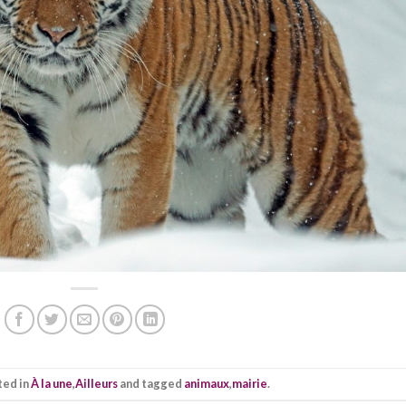
ted in
À la une
,
Ailleurs
and tagged
animaux
,
mairie
.