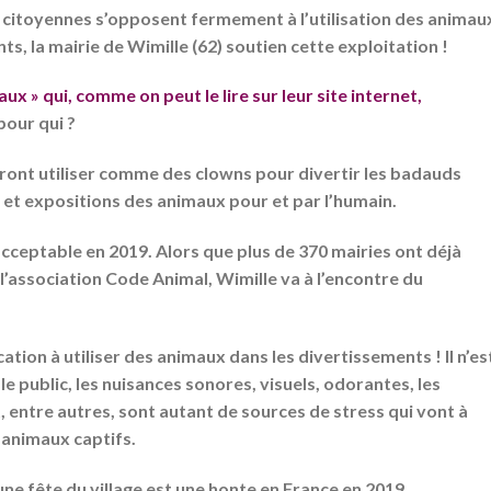
t citoyennes s’opposent fermement à l’utilisation des animau
ts, la mairie de Wimille (62) soutien cette exploitation !
ux » qui, comme on peut le lire sur leur site internet,
our qui ?
ont utiliser comme des clowns pour divertir les badauds
 et expositions des animaux pour et par l’humain.
ceptable en 2019. Alors que plus de 370 mairies ont déjà
’association Code Animal, Wimille va à l’encontre du
ication à utiliser des animaux dans les divertissements ! Il n’es
le public, les nuisances sonores, visuels, odorantes, les
 entre autres, sont autant de sources de stress qui vont à
 animaux captifs.
ne fête du village est une honte en France en 2019.