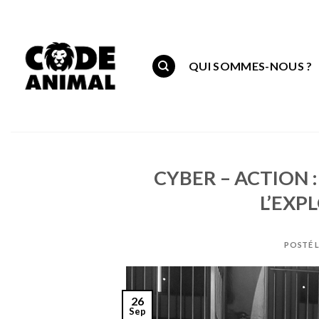
Skip
to
content
QUI SOMMES-NOUS ?
CYBER – ACTION :
L’EXP
POSTÉ 
26
Sep