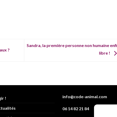
Sandra, la première personne non humaine enf
aux ?
libre !
info@code-animal.com
ir !
tualités
06 14 82 21 84