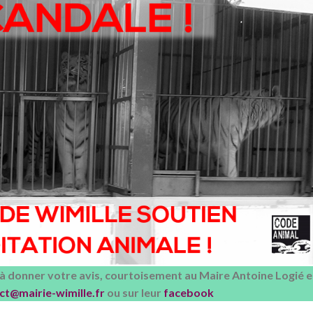
 donner votre avis, courtoisement au Maire Antoine Logié 
ct@mairie-wimille.fr
ou sur leur
facebook