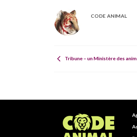
CODE ANIMAL
Tribune – un Ministère des anim
Ag
Ac