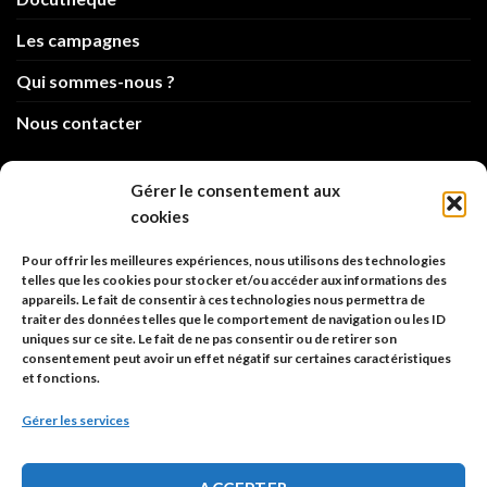
Les campagnes
Qui sommes-nous ?
Nous contacter
info@code-animal.com
Gérer le consentement aux
cookies
06 14 82 21 84
Pour offrir les meilleures expériences, nous utilisons des technologies
Code Animal
telles que les cookies pour stocker et/ou accéder aux informations des
appareils. Le fait de consentir à ces technologies nous permettra de
26, rue principale
traiter des données telles que le comportement de navigation ou les ID
67480 Roppenheim
uniques sur ce site. Le fait de ne pas consentir ou de retirer son
consentement peut avoir un effet négatif sur certaines caractéristiques
et fonctions.
Adresse à utiliser pour les envois en AR.
Gérer les services
SIREN: 753 018 746 00010