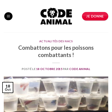
Skip
to
content
JE DONNE
ACTUALITÉS DES NACS
Combattons pour les poissons
combattants !
POSTÉ LE
18 OCTOBRE 2015
PAR
CODE ANIMAL
18
Oct